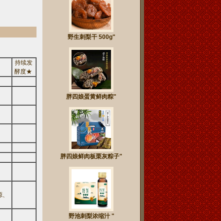
野生刺梨干 500g"
持续发
酵度★
胖四娘蛋黄鲜肉粽"
胖四娘鲜肉板栗灰粽子"
源、
野池刺梨浓缩汁 "