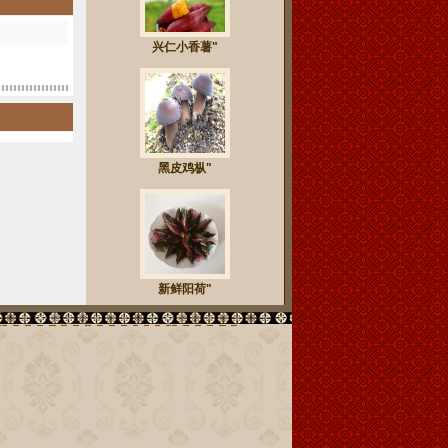
兴仁小香薯"
黑皮鸡枞"
新鲜阳荷"