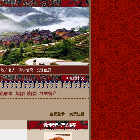
|
地方名人
|
供求信息
|
投资信息
■ 繁體中文
色服饰
烟|酒|茶|饮
农林特产
|
|
|
会员登录
|
免费注册
贵州特产--产品推荐