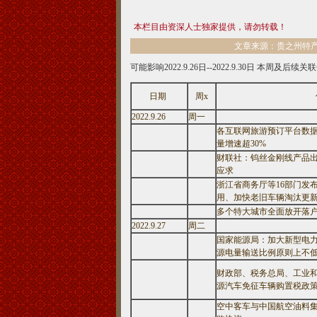
本栏目由资深人士独家提供，请勿转载！
文章来源：贵之州特产网 
可能影响2022.9.26日--2022.9.30日 本周及
日期
周x
2022.9.26
周一
各互联网旅游预订平台数
量增速超30%
财联社：钨丝金刚线产品出
应求
浙江省商务厅等16部门发
用、加快老旧车辆淘汰更
多个特大城市全面放开落
2022.9.27
周二
国家能源局：加大新型电
源电量输送比例原则上不低
财政部、税务总局、工业
源汽车免征车辆购置税政
空中客车与中国航空油料