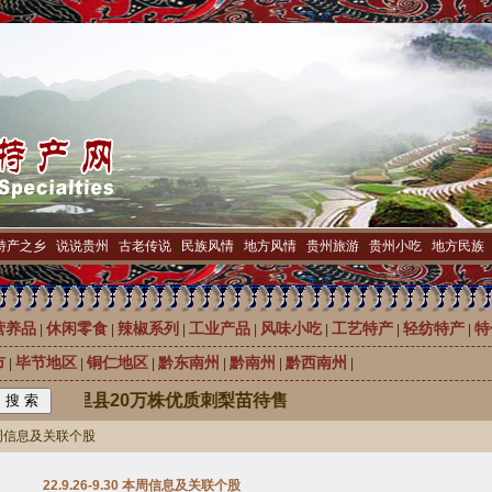
特产之乡
|
说说贵州
|
古老传说
|
民族风情
|
地方风情
|
贵州旅游
|
贵州小吃
|
地方民族
营养品
休闲零食
辣椒系列
工业产品
风味小吃
工艺特产
轻纺特产
特
|
|
|
|
|
|
|
市
毕节地区
铜仁地区
黔东南州
黔南州
黔西南州
|
|
|
|
|
|
之乡龙里县20万株优质刺梨苗待售
0 本周信息及关联个股
22.9.26-9.30 本周信息及关联个股