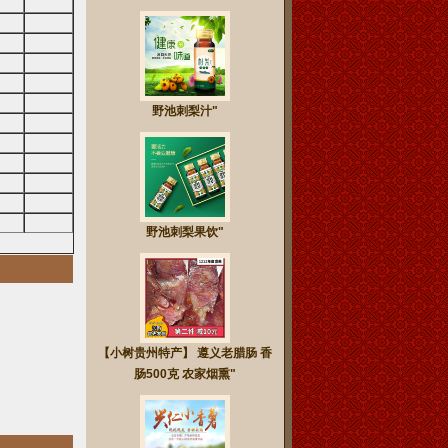
野池刺梨汁"
野池刺梨果饮"
【小树贵州特产】 遵义老腊肠 香
肠500克 农家烟熏"