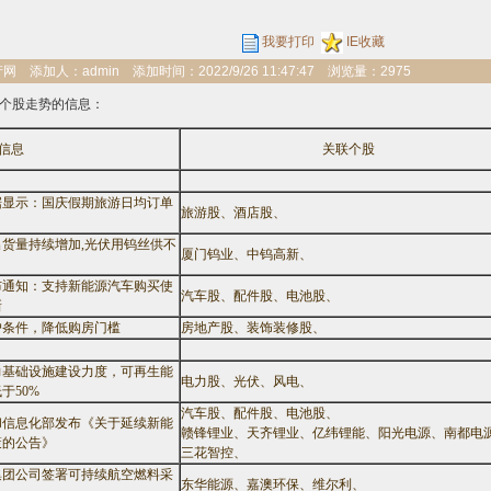
我要打印
IE收藏
添加人：admin 添加时间：2022/9/26 11:47:47 浏览量：2975
后续关联个股走势的信息：
信息
关联个股
据显示：国庆假期旅游日均订单
旅游股、酒店股、
货量持续增加,光伏用钨丝供不
厦门钨业、中钨高新、
布通知：支持新能源汽车购买使
汽车股、配件股、电池股、
新
户条件，降低购房门槛
房地产股、装饰装修股、
力基础设施建设力度，可再生能
电力股、光伏、风电、
于50%
汽车股、配件股、电池股、
和信息化部发布《关于延续新能
赣锋锂业、天齐锂业、亿纬锂能、阳光电源、南都电
策的公告》
三花智控、
集团公司签署可持续航空燃料采
东华能源、嘉澳环保、维尔利、