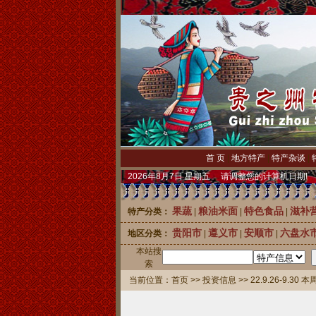
首 页
|
地方特产
|
特产杂谈
|
2026年8月7日 星期五 请调整您的计算机日期!
果蔬
粮油米面
特色食品
滋补
特产分类：
|
|
|
贵阳市
遵义市
安顺市
六盘水
地区分类：
|
|
|
本站搜
中国刺梨
索
当前位置：
首页
>> 投资信息 >> 22.9.26-9.3