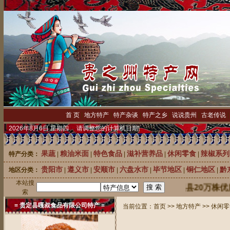
首 页
|
地方特产
|
特产杂谈
|
特产之乡
|
说说贵州
|
古老传说
2026年8月6日 星期四 请调整您的计算机日期!
果蔬
粮油米面
特色食品
滋补营养品
休闲零食
辣椒系列
特产分类：
|
|
|
|
|
贵阳市
遵义市
安顺市
六盘水市
毕节地区
铜仁地区
黔
地区分类：
|
|
|
|
|
|
本站搜
中国刺梨之乡龙里县20万株优质刺梨苗
索
= 贵定县嘎叔食品有限公司特产 =
当前位置：
首页
>>
地方特产
>>
休闲零