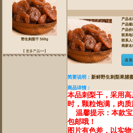
产品名
产品规
产品价
联系电
野生刺梨干 500g
联系人
商家名
【 更多产品>>】
点击
简要说明：
新鲜野生刺梨果脯蜜
商品详情：
本品刺梨干，采用高
时，颗粒饱满，肉质
温馨提示：本款宝贝为
包邮哦！
图片有色差，以实物