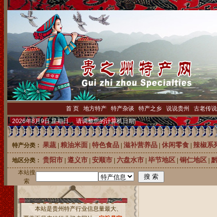
首 页
|
地方特产
|
特产杂谈
|
特产之乡
|
说说贵州
|
古老传说
2026年8月9日 星期日 请调整您的计算机日期!
果蔬
粮油米面
特色食品
滋补营养品
休闲零食
辣椒系
特产分类：
|
|
|
|
|
贵阳市
遵义市
安顺市
六盘水市
毕节地区
铜仁地区
地区分类：
|
|
|
|
|
|
本站搜
索
本站是贵州特产行业信息量最大、