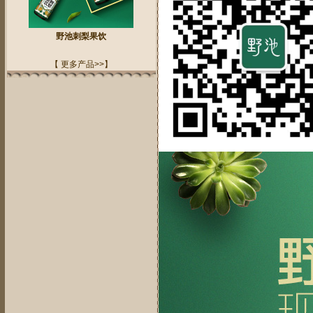
野池刺梨果饮
【 更多产品>>】