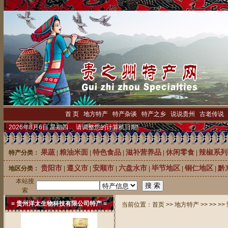
首 页
|
地方特产
|
特产杂谈
|
特产之乡
|
说说贵州
|
古老传说
2026年8月6日 星期四 请调整您的计算机日期!
果蔬
粮油米面
特色食品
滋补营养品
休闲零食
辣椒系列
特产分类：
|
|
|
|
|
贵阳市
遵义市
安顺市
六盘水市
毕节地区
铜仁地区
黔
地区分类：
|
|
|
|
|
|
本站搜
中
索
= 贵州洋太生物科技有限公司特产 =
当前位置：
首页
>>
地方特产
>>
>>
>>