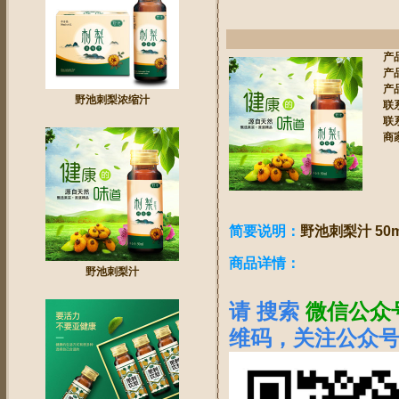
产
产
产
野池刺梨浓缩汁
联
联
商
简要说明：
野池刺梨汁 50ml
商品详情：
野池刺梨汁
请 搜索
微信公众
维码，关注公众