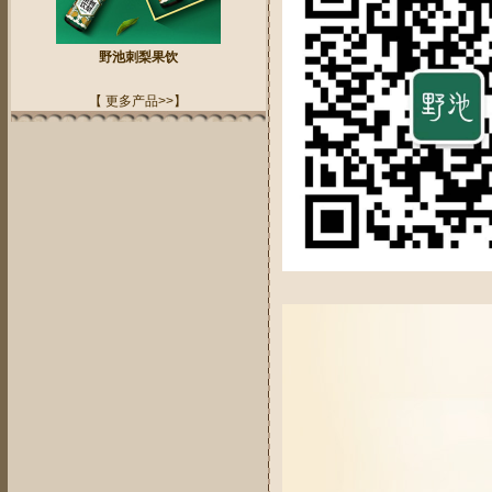
野池刺梨果饮
【 更多产品>>】