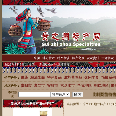
首 页
|
地方特产
|
特产杂谈
|
特产之乡
|
说说贵州
|
古老传说
2026年8月6日 星期四 请调整您的计算机日期!
果蔬
粮油米面
特色食品
滋补营养品
休闲零食
辣椒系列
特产分类：
|
|
|
|
|
贵阳市
遵义市
安顺市
六盘水市
毕节地区
铜仁地区
黔
地区分类：
|
|
|
|
|
|
本站搜
中国刺梨之乡龙里县20万株优质刺梨苗待售
索
= 贵州洋太生物科技有限公司特产 =
当前位置：
首页
>>
地方特产
>>
烟|