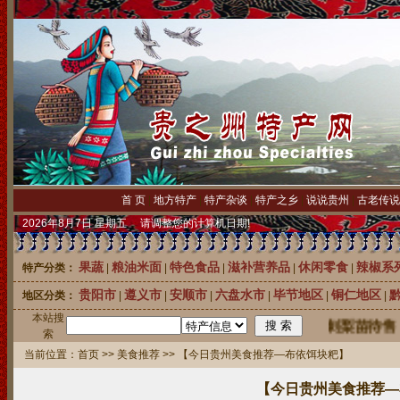
首 页
|
地方特产
|
特产杂谈
|
特产之乡
|
说说贵州
|
古老传说
2026年8月7日 星期五 请调整您的计算机日期!
果蔬
粮油米面
特色食品
滋补营养品
休闲零食
辣椒系
特产分类：
|
|
|
|
|
贵阳市
遵义市
安顺市
六盘水市
毕节地区
铜仁地区
地区分类：
|
|
|
|
|
|
本站搜
索
当前位置：
首页
>>
美食推荐
>> 【今日贵州美食推荐—布依饵块粑】
【今日贵州美食推荐—