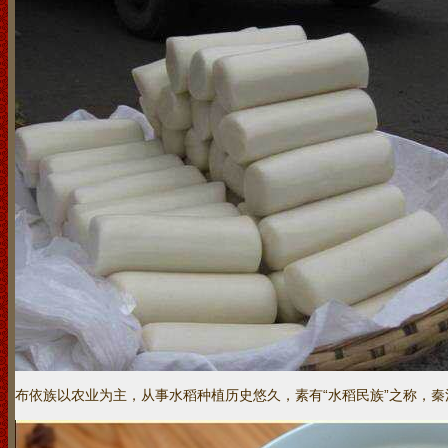
布依族以农业为主，从事水稻种植历史悠久，素有“水稻民族”之称，秦