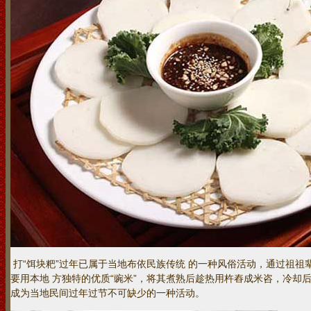
打“饵块粑”过年已属于当地布依民族传统 的一种风俗活动，通过祖
要用本地 方独特的优质“豌米”，将其煮熟后趁热用杵舂成米咨，冷却
成为当地民间过年过节不可缺少的一种活动。