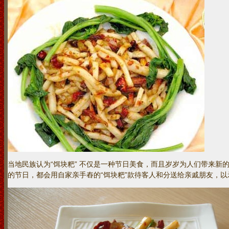
当地民族认为“饵块粑” 不仅是一种节日美食，而且岁岁为人们带来新
的节日，都会用自家亲手舂的“饵块粑”款待客人和分送给亲戚朋友，以