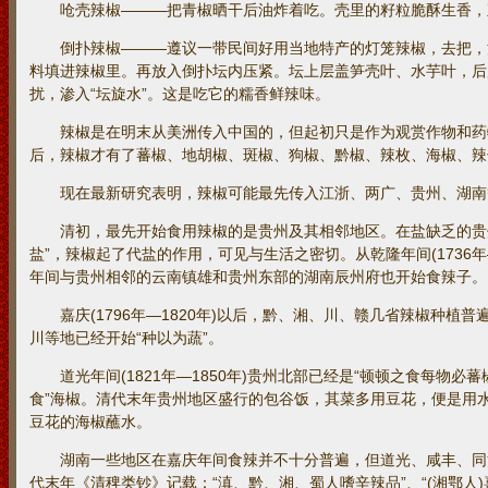
呛壳辣椒———把青椒晒干后油炸着吃。壳里的籽粒脆酥生香，
倒扑辣椒———遵议一带民间好用当地特产的灯笼辣椒，去把，
料填进辣椒里。再放入倒扑坛内压紧。坛上层盖笋壳叶、水芋叶，后
扰，渗入“坛旋水”。这是吃它的糯香鲜辣味。
辣椒是在明末从美洲传入中国的，但起初只是作为观赏作物和药
后，辣椒才有了蕃椒、地胡椒、斑椒、狗椒、黔椒、辣枚、海椒、辣
现在最新研究表明，辣椒可能最先传入江浙、两广、贵州、湖南
清初，最先开始食用辣椒的是贵州及其相邻地区。在盐缺乏的贵州，康熙
盐”，辣椒起了代盐的作用，可见与生活之密切。从乾隆年间(1736年
年间与贵州相邻的云南镇雄和贵州东部的湖南辰州府也开始食辣子。
嘉庆(1796年—1820年)以后，黔、湘、川、赣几省辣椒种植
川等地已经开始“种以为蔬”。
道光年间(1821年—1850年)贵州北部已经是“顿顿之食每物必蕃椒”
食”海椒。清代末年贵州地区盛行的包谷饭，其菜多用豆花，便是用
豆花的海椒蘸水。
湖南一些地区在嘉庆年间食辣并不十分普遍，但道光、咸丰、同
代末年《清稗类钞》记载：“滇、黔、湘、蜀人嗜辛辣品”、“(湘鄂人)