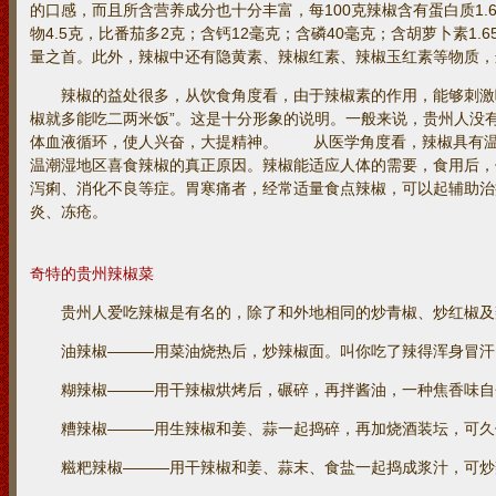
的口感，而且所含营养成分也十分丰富，每100克辣椒含有蛋白质1.6
物4.5克，比番茄多2克；含钙12毫克；含磷40毫克；含胡萝卜素1.
量之首。此外，辣椒中还有隐黄素、辣椒红素、辣椒玉红素等物质，
辣椒的益处很多，从饮食角度看，由于辣椒素的作用，能够刺激唾
椒就多能吃二两米饭”。这是十分形象的说明。一般来说，贵州人没
体血液循环，使人兴奋，大提精神。 从医学角度看，辣椒具有温
温潮湿地区喜食辣椒的真正原因。辣椒能适应人体的需要，食用后，
泻痢、消化不良等症。胃寒痛者，经常适量食点辣椒，可以起辅助治
炎、冻疮。
奇特的贵州辣椒菜
贵州人爱吃辣椒是有名的，除了和外地相同的炒青椒、炒红椒及
油辣椒———用菜油烧热后，炒辣椒面。叫你吃了辣得浑身冒汗
糊辣椒———用干辣椒烘烤后，碾碎，再拌酱油，一种焦香味自
糟辣椒———用生辣椒和姜、蒜一起捣碎，再加烧酒装坛，可久
糍粑辣椒———用干辣椒和姜、蒜末、食盐一起捣成浆汁，可炒