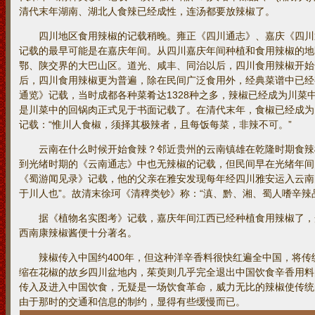
清代末年湖南、湖北人食辣已经成性，连汤都要放辣椒了。
四川地区食用辣椒的记载稍晚。雍正《四川通志》、嘉庆《四川
记载的最早可能是在嘉庆年间。从四川嘉庆年间种植和食用辣椒的地
鄂、陕交界的大巴山区。道光、咸丰、同治以后，四川食用辣椒开始
后，四川食用辣椒更为普遍，除在民间广泛食用外，经典菜谱中已经
通览》记载，当时成都各种菜肴达1328种之多，辣椒已经成为川菜
是川菜中的回锅肉正式见于书面记载了。在清代末年，食椒已经成为
记载：“惟川人食椒，须择其极辣者，且每饭每菜，非辣不可。”
云南在什么时候开始食辣？邻近贵州的云南镇雄在乾隆时期食辣
到光绪时期的《云南通志》中也无辣椒的记载，但民间早在光绪年间
《蜀游闻见录》记载，他的父亲在雅安发现每年经四川雅安运入云南
于川人也”。故清末徐珂《清稗类钞》称：“滇、黔、湘、蜀人嗜辛辣
据《植物名实图考》记载，嘉庆年间江西已经种植食用辣椒了，
西南康辣椒酱便十分著名。
辣椒传入中国约400年，但这种洋辛香料很快红遍全中国，将传
缩在花椒的故乡四川盆地内，茱萸则几乎完全退出中国饮食辛香用料
传入及进入中国饮食，无疑是一场饮食革命，威力无比的辣椒使传统
由于那时的交通和信息的制约，显得有些缓慢而已。