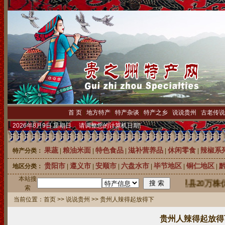
首 页
|
地方特产
|
特产杂谈
|
特产之乡
|
说说贵州
|
古老传说
2026年8月9日 星期日 请调整您的计算机日期!
果蔬
粮油米面
特色食品
滋补营养品
休闲零食
辣椒系
特产分类：
|
|
|
|
|
贵阳市
遵义市
安顺市
六盘水市
毕节地区
铜仁地区
地区分类：
|
|
|
|
|
|
本站搜
中国刺梨之乡龙里县20万株优质
索
当前位置：
首页
>>
说说贵州
>> 贵州人辣得起放得下
贵州人辣得起放得