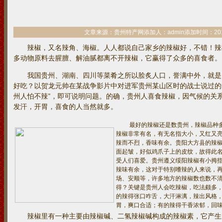
文章来源：贵州特产网添加人：admin添加时间：2010/2/
辣椒，又名辣角、海椒。人人都说自己家乡的辣椒好，不错！辣
多动物原料去腥膻、解油腻都离不开辣椒，它赢得了众多的喜食者。
我国贵州、湖南、四川等菜肴之所以脍炙人口，誉满中外，就是
好吃？以贺龙元帅在某战争影片中对进军贵州某山区时的战士说过的
州人怕不辣”，即可说明问题。的确，贵州人喜食辣椒，因气候的关
发汗，开胃，喜食的人当然就多。
最好的辣椒还是数贵州，辣椒品种多
辣椒非常有名，有无名指大小，又红又
辣而不烈，香味有余。贵阳大方县的辣
面起皱，好似鸡爪子上的皮纹，故得此
受人们喜爱。贵州遵义绥阳辣椒有小拇
辣味有余，这对于特别嗜辣的人来说，
场、安顺等，许多地方的辣椒数也数不清
得？关键是贵州人会吃辣椒，吃法颇多
的辣得张口咋舌，大汗淋漓，辣出风格
胃，爽口合适；有的辣得干香浓郁，回
辣椒里有一种主要由辣椒碱、二氢辣椒碱构成的辣椒素，它产生