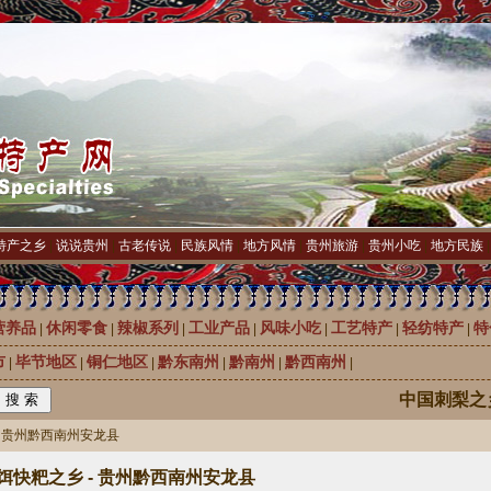
特产之乡
|
说说贵州
|
古老传说
|
民族风情
|
地方风情
|
贵州旅游
|
贵州小吃
|
地方民族
营养品
休闲零食
辣椒系列
工业产品
风味小吃
工艺特产
轻纺特产
特
|
|
|
|
|
|
|
市
毕节地区
铜仁地区
黔东南州
黔南州
黔西南州
|
|
|
|
|
|
中国刺梨之乡龙
- 贵州黔西南州安龙县
饵快粑之乡 - 贵州黔西南州安龙县