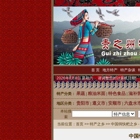
首 页
|
地方特产
|
特产杂谈
|
2026年8月8日 星期六 请调整您的计算机日期!
果蔬
粮油米面
特色食品
滋补
特产分类：
|
|
|
贵阳市
遵义市
安顺市
六盘水
地区分类：
|
|
|
本站搜
索
当前位置：
首页
>>
特产之乡
>> 中国饵快粑之乡 
中国