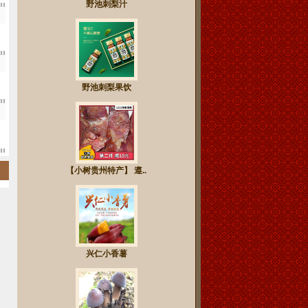
野池刺梨汁
野池刺梨果饮
【小树贵州特产】 遵..
兴仁小香薯