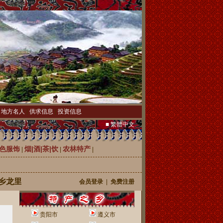
|
地方名人
|
供求信息
|
投资信息
■ 繁體中文
色服饰
烟|酒|茶|饮
农林特产
|
|
|
里县20万株优质刺梨苗待售
会员登录
|
免费注册
贵阳市
遵义市