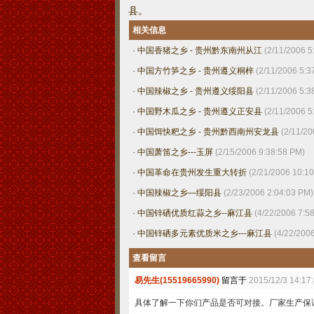
县。
相关信息
·
中国香猪之乡 - 贵州黔东南州从江
(2/11/2006 5
·
中国方竹笋之乡 - 贵州遵义桐梓
(2/11/2006 5:3
·
中国辣椒之乡 - 贵州遵义绥阳县
(2/11/2006 5:3
·
中国野木瓜之乡 - 贵州遵义正安县
(2/11/2006 5
·
中国饵快粑之乡 - 贵州黔西南州安龙县
(2/11/20
·
中国萧笛之乡---玉屏
(2/15/2006 9:38:58 PM)
·
中国革命在贵州发生重大转折
(2/21/2006 10:1
·
中国辣椒之乡—绥阳县
(2/23/2006 2:04:03 PM)
·
中国锌硒优质红蒜之乡--麻江县
(4/22/2006 7:5
·
中国锌硒多元素优质米之乡---麻江县
(4/22/200
查看留言
易先生(15519665990)
留言于
2015/12/3 14:17:
具体了解一下你们产品是否可对接。厂家生产保