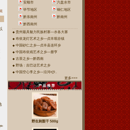
安顺市
六盘水市
毕节地区
铜仁地区
藏
黔东南州
黔南州
黔西南州
以
贵州最具魅力民族村寨—水各大寨
◆
。
布依龙灯艺术之乡—贞丰珉谷镇
◆
中国砂仁之乡—贞丰县连环乡
◆
军
中国布依戏艺术之乡—册亨
◆
这
古茶之乡—黔西南
◆
野场：吉巴达艺术之乡
◆
界
中国空心李之乡—沿河•沙..
◆
更多>>>
产 品 推 荐
地
野生刺梨干 500g
产