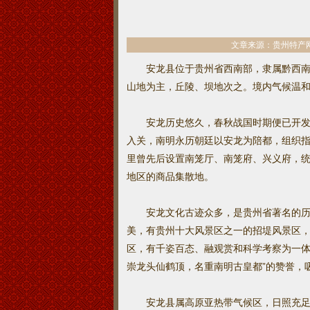
文章来源：贵州特产网添加
安龙县位于贵州省西南部，隶属黔西南
山地为主，丘陵、坝地次之。境内气候温和，雨
安龙历史悠久，春秋战国时期便已开发，
入关，南明永历朝廷以安龙为陪都，组织
里曾先后设置南笼厅、南笼府、兴义府，
地区的商品集散地。
安龙文化古迹众多，是贵州省著名的历史
美，有贵州十大风景区之一的招堤风景区
区，有千姿百态、融观赏和科学考察为一体
崇龙头仙鹤顶，名重南明古皇都”的赞誉，
安龙县属高原亚热带气候区，日照充足，