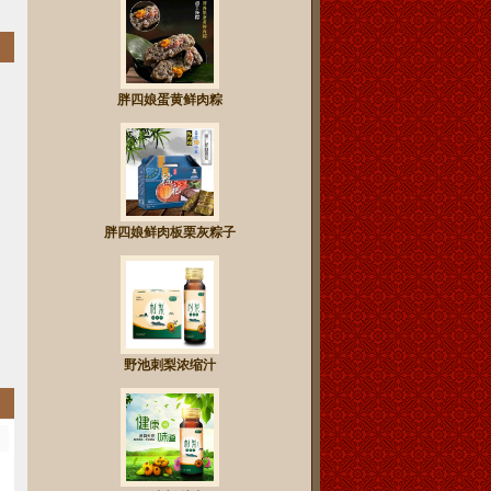
胖四娘蛋黄鲜肉粽
胖四娘鲜肉板栗灰粽子
野池刺梨浓缩汁