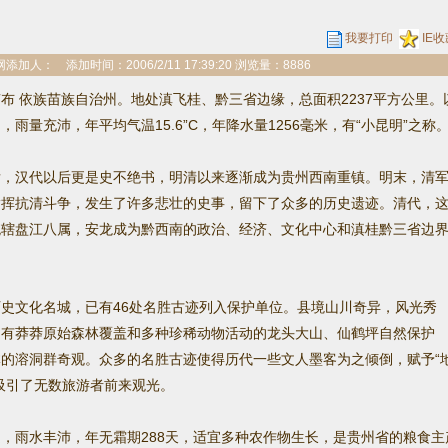
我要打印
IE收
人： 添加时间：2006/2/11 17:39:20 浏览量：8886
布 依族苗族自治州。地处滇飞桂、黔三省边缘，总面积2237平方公里。
量充沛，年平均气温15.6”C，年降水量1256毫米，有“小昆明”之称
汉代以后更是史不绝书，明清以来逐渐成为贵州西南重镇。明末，清
指挥抗清斗争，发生了许多悲壮的史事，留下了众多的历史遗迹。清代，
统辖盘江八属，安龙成为黔西南的政治、经济、文化中心和滇桂黔三省边
文化名城，已有46处名胜古迹列入保护单位。县境山川奇异，风光秀
，有莽莽原始森林覆盖和多种珍稀动物活动的龙头大山、仙鹤坪自然保护
的溶洞群奇观。众多的名胜古迹使得历代一些文人墨客为之倾倒，赋予“
吸引了无数旅游者前来观光。
雨水丰沛，年无霜期288天，适宜多种农作物生长，是贵州省的粮食主