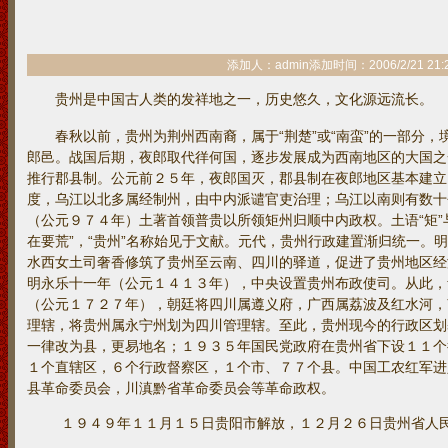
添加人：admin添加时间：2006/2/21 21:
贵州是中国古人类的发祥地之一，历史悠久，文化源远流长。
春秋以前，贵州为荆州西南裔，属于“荆楚”或“南蛮”的一部分，
郎邑。战国后期，夜郎取代徉何国，逐步发展成为西南地区的大国之
推行郡县制。公元前２５年，夜郎国灭，郡县制在夜郎地区基本建立
度，乌江以北多属经制州，由中内派谴官吏治理；乌江以南则有数十
（公元９７４年）土著首领普贵以所领矩州归顺中内政权。土语“矩”
在要荒”，“贵州”名称始见于文献。元代，贵州行政建置渐归统一。
水西女土司奢香修筑了贵州至云南、四川的驿道，促进了贵州地区经
明永乐十一年（公元１４１３年），中央设置贵州布政使司。从此，
（公元１７２７年），朝廷将四川属遵义府，广西属荔波及红水河，
理辖，将贵州属永宁州划为四川管理辖。至此，贵州现今的行政区划
一律改为县，更易地名；１９３５年国民党政府在贵州省下设１１个
１个直辖区，６个行政督察区，１个市、７７个县。中国工农红军进
县革命委员会，川滇黔省革命委员会等革命政权。
１９４９年１１月１５日贵阳市解放，１２月２６日贵州省人民