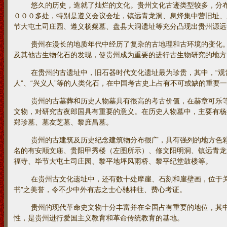
悠久的历史，造就了灿烂的文化。贵州文化古迹类型较多，分布
０００多处，特别是遵义会议会址，镇远青龙洞、息烽集中营旧址、
节大屯土司庄园、遵义杨粲墓、盘县大洞遗址等充分凸现出贵州源远
贵州在漫长的地质年代中经历了复杂的古地理和古环境的变化。古
及其他古生物化石的发现，使贵州成为重要的进行古生物研究的地方
在贵州的古遗址中，旧石器时代文化遗址最为珍贵，其中，“观音洞
人”、“兴义人”等的人类化石，在中国考古史上占有不可或缺的重要
贵州的古墓葬和历史人物墓具有很高的考古价值，在赫章可乐等
文物，对研究古夜郎国具有重要的意义。在历史人物墓中，主要有杨
郑珍墓、墓友芝墓、黎庶昌墓。
贵州的古建筑及历史纪念建筑物分布很广，具有强列的地方色彩
名的有安顺文庙、贵阳甲秀楼（左图所示）、修文阳明洞、镇远青龙
福寺、毕节大屯土司庄园、黎平地坪风雨桥、黎平纪堂鼓楼等。
在贵州古文化遗址中，还有数十处摩崖、石刻和崖壁画，位于关岭
书”之美誉，令不少中外有志之士心驰神往、费心考证。
贵州的现代革命史文物十分丰富并在全国占有重要的地位，其中
性，是贵州进行爱国主义教育和革命传统教育的基地。