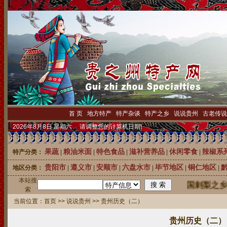
首 页
|
地方特产
|
特产杂谈
|
特产之乡
|
说说贵州
|
古老传说
2026年8月8日 星期六 请调整您的计算机日期!
果蔬
粮油米面
特色食品
滋补营养品
休闲零食
辣椒系
特产分类：
|
|
|
|
|
贵阳市
遵义市
安顺市
六盘水市
毕节地区
铜仁地区
地区分类：
|
|
|
|
|
|
本站搜
中国刺梨之乡龙
索
当前位置：
首页
>>
说说贵州
>> 贵州历史（二）
贵州历史（二）