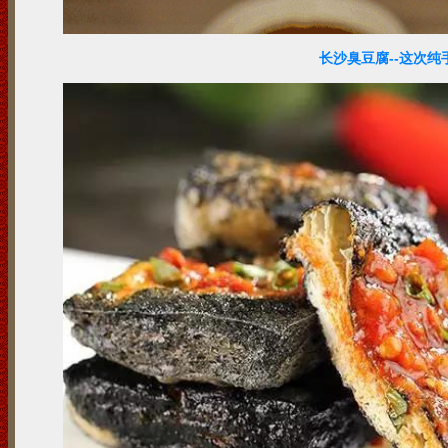
长沙臭豆腐--这次纯