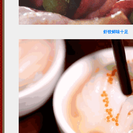
虾饺鲜味十足