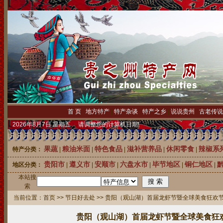
首 页
|
地方特产
|
特产杂谈
|
特产之乡
|
说说贵州
|
古老传说
2026年8月7日 星期五 请调整您的计算机日期!
果蔬
粮油米面
特色食品
滋补营养品
休闲零食
辣椒系
特产分类：
|
|
|
|
|
贵阳市
遵义市
安顺市
六盘水市
毕节地区
铜仁地区
地区分类：
|
|
|
|
|
|
本站搜
中国刺梨之
索
当前位置：
首页
>>
节日好去处
>> 贵阳（观山湖）首届龙虾节暨全球美食狂欢节
贵阳（观山湖）首届龙虾节暨全球美食狂欢