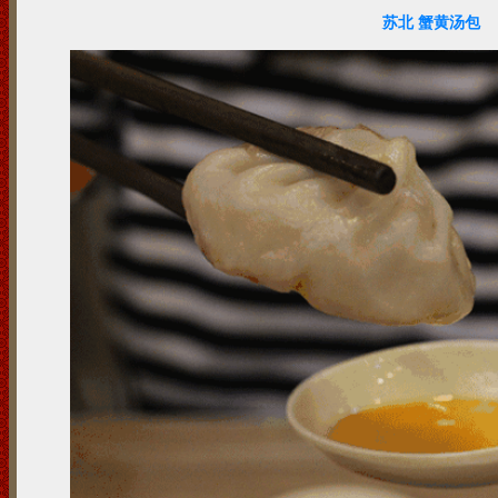
苏北 蟹黄汤包