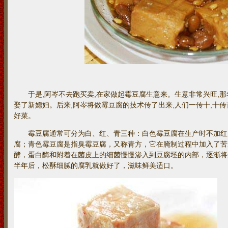
于是,阿岑不去跑买卖,在家做起霉豆腐生意来。生意非常兴旺,那
娶了新媳妇。后来,阿岑将做霉豆腐的技术传了出来,人们一传十,十传
好菜。
霉豆腐通常可分为白、红、青三种：白色霉豆腐在生产时不加红
腐；青色霉豆腐是指臭霉豆腐，又称青方，它在腌制过程中加入了苦
酵，蛋白酶和附着在菌皮上的细菌慢慢渗入到豆腐坯的内部，逐渐将
半年后，松酥细腻的腐乳就做好了，滋味鲜美适口。