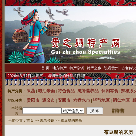
首 页
|
地方特产
|
特产杂谈
|
特产之乡
|
说说贵州
|
古老传说
2026年8月7日 星期五 请调整您的计算机日期!
果蔬
粮油米面
特色食品
滋补营养品
休闲零食
辣椒系
特产分类：
|
|
|
|
|
贵阳市
遵义市
安顺市
六盘水市
毕节地区
铜仁地区
地区分类：
|
|
|
|
|
|
本站搜
中国刺梨之乡龙里县20万株优质刺梨苗待售
索
当前位置：
首页
>>
古老传说
>> 霉豆腐的来历
霉豆腐的来历