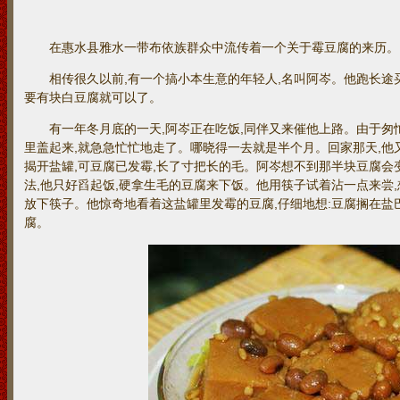
在惠水县雅水一带布依族群众中流传着一个关于霉豆腐的来历。
相传很久以前,有一个搞小本生意的年轻人,名叫阿岑。他跑长途买卖
要有块白豆腐就可以了。
有一年冬月底的一天,阿岑正在吃饭,同伴又来催他上路。由于匆忙
里盖起来,就急急忙忙地走了。哪晓得一去就是半个月。回家那天,他又
揭开盐罐,可豆腐已发霉,长了寸把长的毛。阿岑想不到那半块豆腐会
法,他只好舀起饭,硬拿生毛的豆腐来下饭。他用筷子试着沾一点来尝,
放下筷子。他惊奇地看着这盐罐里发霉的豆腐,仔细地想:豆腐搁在盐巴
腐。