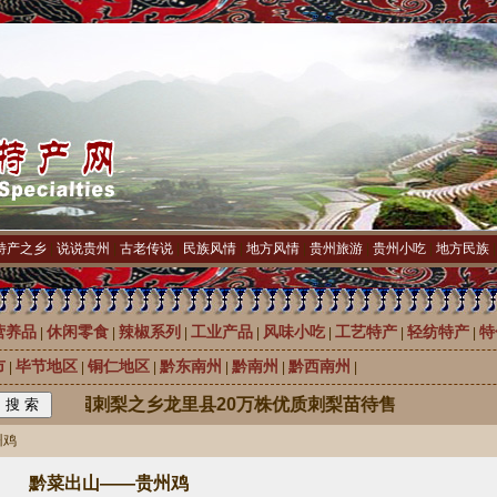
特产之乡
|
说说贵州
|
古老传说
|
民族风情
|
地方风情
|
贵州旅游
|
贵州小吃
|
地方民族
营养品
休闲零食
辣椒系列
工业产品
风味小吃
工艺特产
轻纺特产
特
|
|
|
|
|
|
|
市
毕节地区
铜仁地区
黔东南州
黔南州
黔西南州
|
|
|
|
|
|
中国刺梨之乡龙里县20万株优质刺梨苗待售
州鸡
黔菜出山——贵州鸡