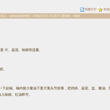
我要打印
IE收
admin添加时间：2006/12/25 15:18:07 浏览量：4909
姜 片、蒜泥、味精等适量。
状。
一下起锅。锅内留少量油下姜片葱头节炒香，把鸡块、蒜泥、盐、酱油、
放入味精、红油即可。