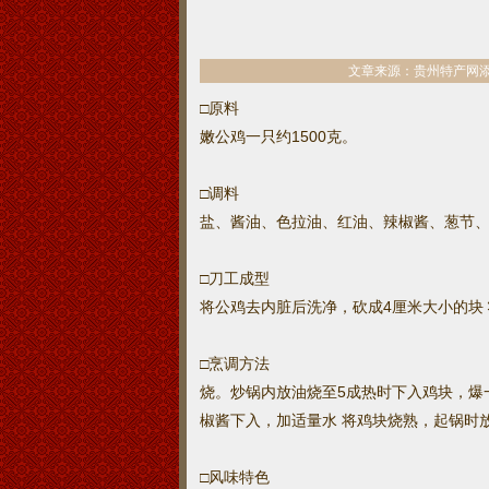
文章来源：贵州特产网添加人：
□原料
嫩公鸡一只约1500克。
□调料
盐、酱油、色拉油、红油、辣椒酱、葱节、
□刀工成型
将公鸡去内脏后洗净，砍成4厘米大小的块 
□烹调方法
烧。炒锅内放油烧至5成热时下入鸡块，爆
椒酱下入，加适量水 将鸡块烧熟，起锅时
□风味特色