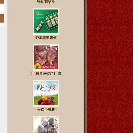
野池刺梨汁
野池刺梨果饮
【小树贵州特产】 遵..
兴仁小香薯