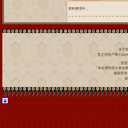
资料整理中...
关于
贵之州特产网
Copyri
您
『本站资料部分来自网
版权所有：贵
如