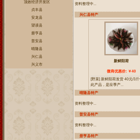
顶效经济开发区
(0)
资料整理中...
贞丰县
(0)
兴仁县特产
安龙县
(0)
望谟县
(0)
册亨县
(0)
普安县
(0)
晴隆县
(0)
兴仁县
(0)
新鲜阳荷
兴义市
(0)
微商优惠价: ￥40
[野菜] 新鲜阳荷发货 40元/3
此产品，是应季产...
晴隆县特产
资料整理中...
普安县特产
资料整理中...
册亨县特产