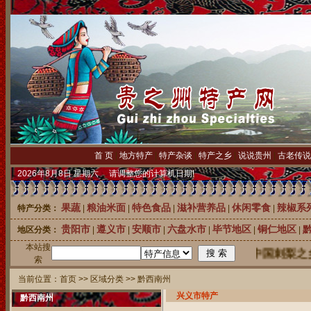
首 页
|
地方特产
|
特产杂谈
|
特产之乡
|
说说贵州
|
古老传说
2026年8月8日 星期六 请调整您的计算机日期!
果蔬
粮油米面
特色食品
滋补营养品
休闲零食
辣椒系
特产分类：
|
|
|
|
|
贵阳市
遵义市
安顺市
六盘水市
毕节地区
铜仁地区
地区分类：
|
|
|
|
|
|
本站搜
中国刺梨之乡龙
索
当前位置：
首页
>>
区域分类
>>
黔西南州
兴义市特产
黔西南州