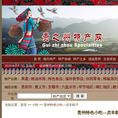
首 页
|
地方特产
|
特产杂谈
|
特产之乡
|
说说贵州
|
古老传说
2026年8月7日 星期五 请调整您的计算机日期!
果蔬
粮油米面
特色食品
滋补营养品
休闲零食
辣椒系列
特产分类：
|
|
|
|
|
贵阳市
遵义市
安顺市
六盘水市
毕节地区
铜仁地区
黔
地区分类：
|
|
|
|
|
|
本站搜
索
当前位置：
首页
>>
小吃
>> 贵州特色小吃—贞丰粽子
贵州特色小吃—贞丰