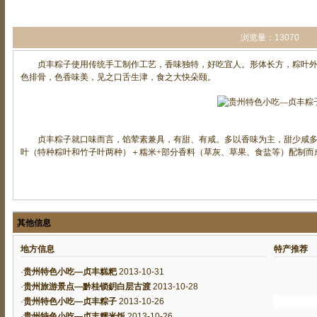
浏览量：13070
贞丰粽子使用传统手工制作工艺，香味独特，好吃宜人。形体长方，粽叶外
色排骨，色香味美，见之口舌生津，食之大快朵颐。
贞丰粽子就口味而言，馅荤素兼具，有甜、有咸。多以香味为主，甜少咸多。辅
叶（特种粽叶和竹子叶两种）＋糯米+部分香料（草灰、草果、食盐等）配制而
其他信息
地方信息
特产推荐
·
贵州特色小吃—贞丰糕粑
2013-10-31
·
贵州旅游景点—黔桂锁鈅白层古渡
2013-10-28
·
贵州特色小吃—贞丰粽子
2013-10-26
·
贵州特色小吃—贞丰糯米饭
2013-10-26