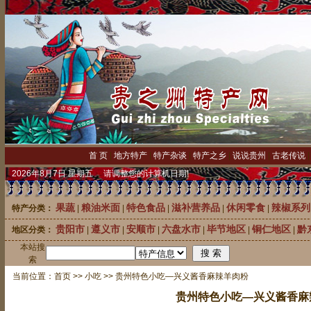
首 页
|
地方特产
|
特产杂谈
|
特产之乡
|
说说贵州
|
古老传说
2026年8月7日 星期五 请调整您的计算机日期!
果蔬
粮油米面
特色食品
滋补营养品
休闲零食
辣椒系列
特产分类：
|
|
|
|
|
贵阳市
遵义市
安顺市
六盘水市
毕节地区
铜仁地区
黔
地区分类：
|
|
|
|
|
|
本站搜
索
当前位置：
首页
>>
小吃
>> 贵州特色小吃—兴义酱香麻辣羊肉粉
贵州特色小吃—兴义酱香麻