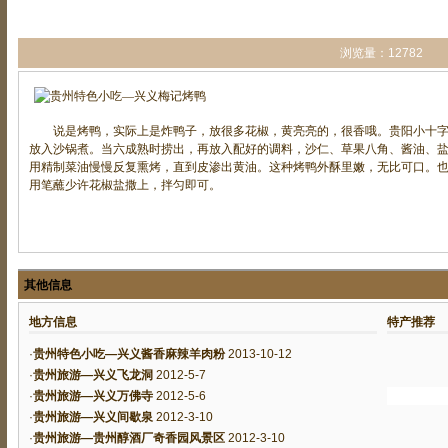
浏览量：12782
说是烤鸭，实际上是炸鸭子，放很多花椒，黄亮亮的，很香哦。贵阳小十字
放入沙锅煮。当六成熟时捞出，再放入配好的调料，沙仁、草果八角、酱油、
用精制菜油慢慢反复熏烤，直到皮渗出黄油。这种烤鸭外酥里嫩，无比可口。
用笔蘸少许花椒盐撒上，拌匀即可。
其他信息
地方信息
特产推荐
·
贵州特色小吃—兴义酱香麻辣羊肉粉
2013-10-12
·
贵州旅游—兴义飞龙洞
2012-5-7
·
贵州旅游—兴义万佛寺
2012-5-6
·
贵州旅游—兴义间歇泉
2012-3-10
·
贵州旅游—贵州醇酒厂奇香园风景区
2012-3-10