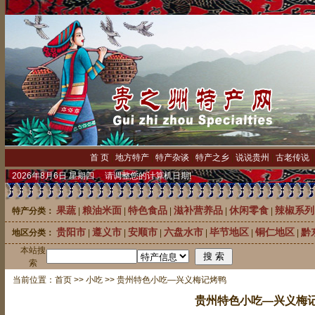
首 页
|
地方特产
|
特产杂谈
|
特产之乡
|
说说贵州
|
古老传说
2026年8月6日 星期四 请调整您的计算机日期!
果蔬
粮油米面
特色食品
滋补营养品
休闲零食
辣椒系列
特产分类：
|
|
|
|
|
贵阳市
遵义市
安顺市
六盘水市
毕节地区
铜仁地区
黔
地区分类：
|
|
|
|
|
|
本站搜
中
索
当前位置：
首页
>>
小吃
>> 贵州特色小吃—兴义梅记烤鸭
贵州特色小吃—兴义梅