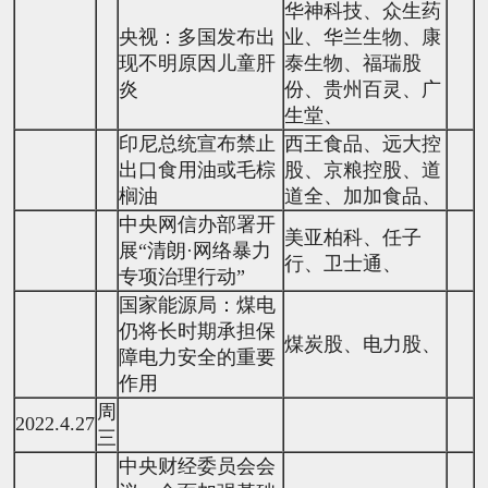
华神科技、众生药
央视：多国发布出
业、华兰生物、康
现不明原因儿童肝
泰生物、福瑞股
炎
份、贵州百灵、广
生堂、
印尼总统宣布禁止
西王食品、远大控
出口食用油或毛棕
股、京粮控股、道
榈油
道全、加加食品、
中央网信办部署开
美亚柏科、任子
展“清朗·网络暴力
行、卫士通、
专项治理行动”
国家能源局：煤电
仍将长时期承担保
煤炭股、电力股、
障电力安全的重要
作用
周
2022.4.27
三
中央财经委员会会