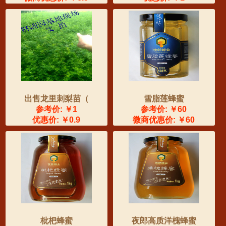
出售龙里刺梨苗（
雪脂莲蜂蜜
参考价: ￥1
参考价: ￥60
优惠价: ￥0.9
微商优惠价: ￥60
枇杷蜂蜜
夜郎高质洋槐蜂蜜