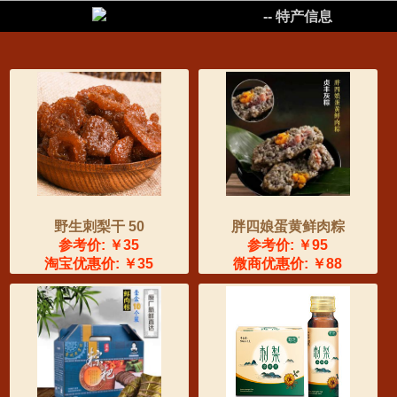
����
-- 特产信息
野生刺梨干 50
胖四娘蛋黄鲜肉粽
参考价: ￥35
参考价: ￥95
淘宝优惠价: ￥35
微商优惠价: ￥88