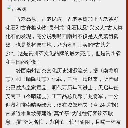
古老高原、古老民族、古老茶树加上古老茶籽
化石和古脊椎动物“贵州龙”化石以及“兴义人”古人类
化石的发现，充分说明黔西南州不仅是人类繁衍摇
篮，也是茶树原生地，乃为名副其实的“古茶之
乡”。这是贵州茶文化品牌的最大亮点，也是贵州省
和中国的骄傲！
黔西南州古茶文化历史渊源流长，据《南龙府
志》和《晴隆县志》记载，自明、清以来，所产绿
茶已成为皇家贡品。明代万历年间进士，天启年任
安南卫（今晴隆县）正三品总兵邓子龙将军，十分
仰慕和推崇晴隆绿茶，便在城郊鸦关（今 24 道拐）
古驿道木鱼坡旁建造“莫忙亭”为过往行客饮茶歇
息，撰书“为名忙，为利忙，忙里偷闲，且喝一杯茶