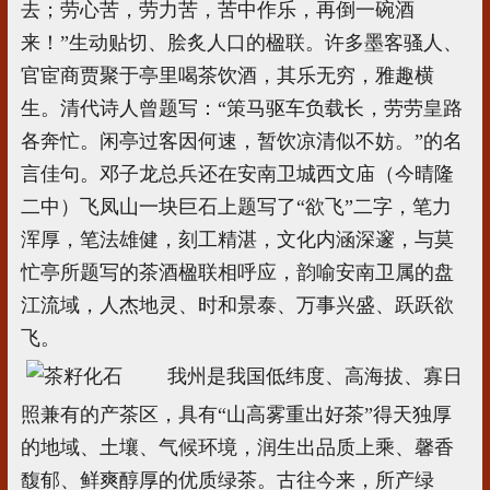
去；劳心苦，劳力苦，苦中作乐，再倒一碗酒
来！”生动贴切、脍炙人口的楹联。许多墨客骚人、
官宦商贾聚于亭里喝茶饮酒，其乐无穷，雅趣横
生。清代诗人曾题写：“策马驱车负载长，劳劳皇路
各奔忙。闲亭过客因何速，暂饮凉清似不妨。”的名
言佳句。邓子龙总兵还在安南卫城西文庙（今晴隆
二中）飞凤山一块巨石上题写了“欲飞”二字，笔力
浑厚，笔法雄健，刻工精湛，文化内涵深邃，与莫
忙亭所题写的茶酒楹联相呼应，韵喻安南卫属的盘
江流域，人杰地灵、时和景泰、万事兴盛、跃跃欲
飞。
我州是我国低纬度、高海拔、寡日
照兼有的产茶区，具有“山高雾重出好茶”得天独厚
的地域、土壤、气候环境，润生出品质上乘、馨香
馥郁、鲜爽醇厚的优质绿茶。古往今来，所产绿