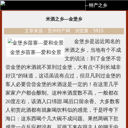
-- 特产之乡
米酒之乡—金堡乡
文章来源：贵州特产网 浏览量：5915
金堡乡是远近闻名的
米酒之乡，当地有个不成
金堡乡苗寨—爱和全景
文的说法：到了金堡不尝
尝金堡的米酒就不算到过金堡，大有点“不到长城非
好汉”的味道，这话虽说有点过，但旦凡到过金堡的
客人必要尝尝金堡的米酒这是一定的！在这里几乎
家家户户都会酿制。这种米酒度数不高，一般都在
20度左右，该酒入口绵甜.喝后口留余香。大多数客
人初赏此酒都有就象喝饮料似的感觉，于是呼夸下
海口：这东西喝个几大碗不成问题。果然两碗下肚
感觉一点反应都没有，可接下来在跟主人的聊天中