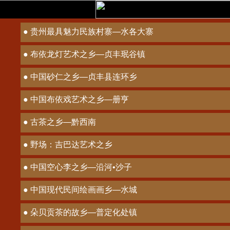
● 贵州最具魅力民族村寨—水各大寨
● 布依龙灯艺术之乡—贞丰珉谷镇
● 中国砂仁之乡—贞丰县连环乡
● 中国布依戏艺术之乡—册亨
● 古茶之乡—黔西南
● 野场：吉巴达艺术之乡
● 中国空心李之乡—沿河•沙子
● 中国现代民间绘画画乡—水城
● 朵贝贡茶的故乡—普定化处镇