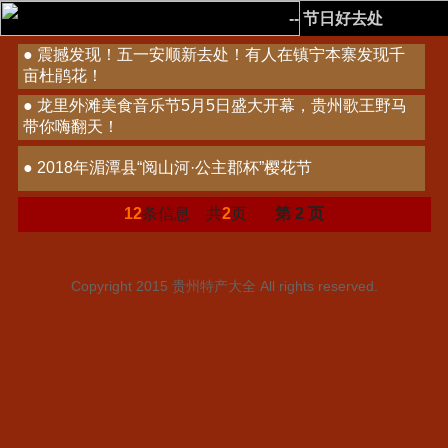
-- 节日好去处
● 震撼发现！五一安顺新去处！有人在镇宁本寨发现千
亩杜鹃花！
● 龙里外滩美食音乐节5月5日盛大开幕，贵州歌王野马
带你嗨翻天！
● 2018年湄潭县“阅山河·公主郡杯”樱花节
12
条信息 共
2
页
第 2 页
Copyright 2015
贵州特产大全
All rights reserved.