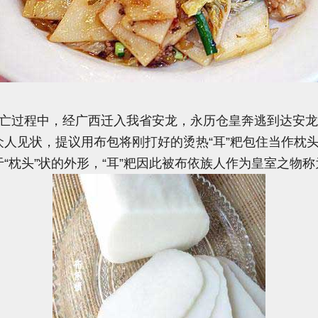
亡过程中，经广西迁入我省安龙，永历仓皇奔逃到达安龙
众人见状，提议用布包将刚打好的烫热“耳”粑包住当作枕
“枕头”状的外形，“耳”粑因此被布依族人作为皇室之物称