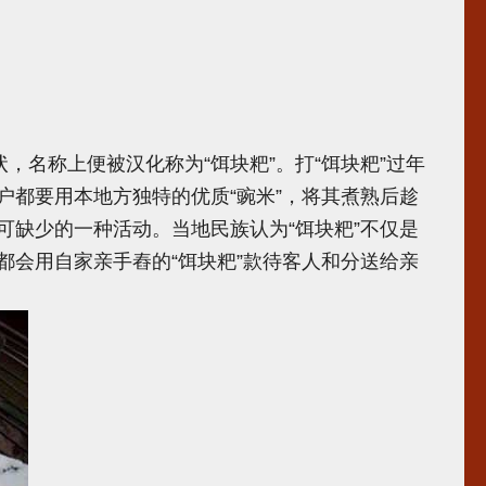
名称上便被汉化称为“饵块粑”。打“饵块粑”过年
都要用本地方独特的优质“豌米”，将其煮熟后趁
缺少的一种活动。当地民族认为“饵块粑”不仅是
会用自家亲手舂的“饵块粑”款待客人和分送给亲