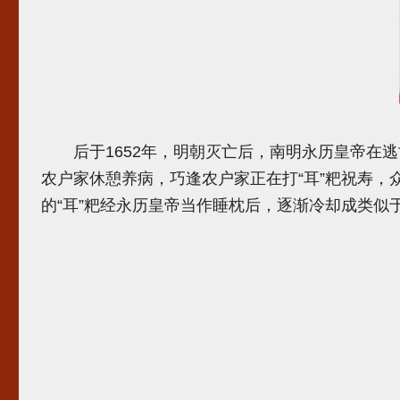
后于1652年，明朝灭亡后，南明永历皇帝在逃
农户家休憩养病，巧逢农户家正在打“耳”粑祝寿，
的“耳”粑经永历皇帝当作睡枕后，逐渐冷却成类似于