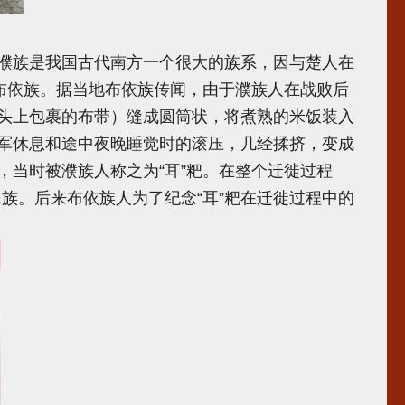
濮族是我国古代南方一个很大的族系，因与楚人在
布依族。据当地布依族传闻，由于濮族人在战败后
头上包裹的布带）缝成圆筒状，将煮熟的米饭装入
军休息和途中夜晚睡觉时的滚压，几经揉挤，变成
当时被濮族人称之为“耳”粑。在整个迁徙过程
民族。后来布依族人为了纪念“耳”粑在迁徙过程中的