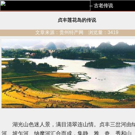
-- 古老传说
贞丰莲花岛的传说
文章来源：贵州特产网 浏览量：3419
湖光山色迷人景，满目清翠连山情。贞丰三岔河由
河、坡乍河、纳摩河汇合而成，集静、雅、奇、秀和山