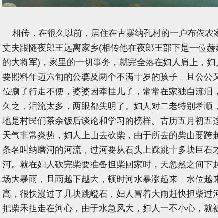
相传，在很久以前，居住在古寨纳孔村的一户布依农
丈夫跟随夜郎王远离家乡(相传他在夜郎王部下是一位赫
的大将军)，家里的一切事务，就完全落在妇人肩上，妇
要照料年迈六旬的公婆及两个不满十岁的孩子，且公公
位瘸子行走不便，婆婆因牵挂儿子，常常在家独自流泪
久之，泪流太多，两眼都失明了。妇人对二老特别孝顺
地是村民们茶余饭后谈论和学习的榜样。古历五月初五
天气非常炎热，妇人上山去砍柴，由于所去的柴山要跨
条名叫纳磨河的河流，过河要从石头上踩跳十多块巨石
河。就在妇人砍完柴要准备担柴回家时，天忽然之间下
场大暴雨，且雨越下越大，顿时河水暴涨起来，水位越
高，很快漫过了几块跳嶝石，妇人冒着大雨赶快担柴过
把柴禾担走在河心，由于水急风大，妇人一不小心，就