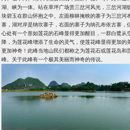
湖、峡为一体。站在草坪广场赏三岔河风光，三岔河湖
块碧玉在群山怀抱之中。左面柳林掩映的寨子为三岔河
寨，湖对岸是纳坎寨子，右面的寨子为纳孔布依古寨，
心处有一个形如莲花的石峰显得更加醒目，一群白鹭从
降，为莲花峰增添了生命的灵气，使莲花峰显得更加的
更加神奇！此峰当地山民们都称之为莲花石或莲花岛和
峰。关于此峰有一个极其美丽而神奇的传说。