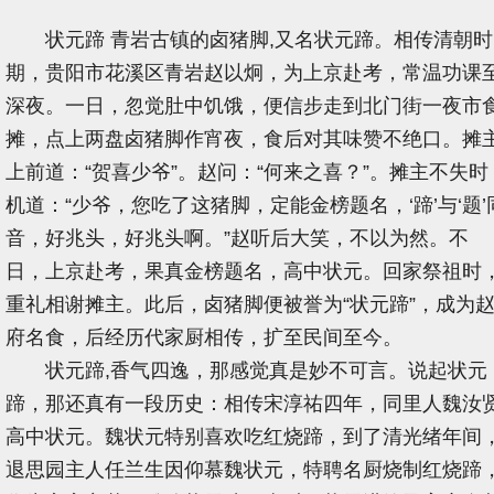
状元蹄 青岩古镇的卤猪脚,又名状元蹄。相传清朝时
期，贵阳市花溪区青岩赵以炯，为上京赴考，常温功课
深夜。一日，忽觉肚中饥饿，便信步走到北门街一夜市
摊，点上两盘卤猪脚作宵夜，食后对其味赞不绝口。摊
上前道：“贺喜少爷”。赵问：“何来之喜？”。摊主不失时
机道：“少爷，您吃了这猪脚，定能金榜题名，‘蹄’与‘题’
音，好兆头，好兆头啊。”赵听后大笑，不以为然。不
日，上京赴考，果真金榜题名，高中状元。回家祭祖时
重礼相谢摊主。此后，卤猪脚便被誉为“状元蹄”，成为
府名食，后经历代家厨相传，扩至民间至今。
状元蹄,香气四逸，那感觉真是妙不可言。说起状元
蹄，那还真有一段历史：相传宋淳祐四年，同里人魏汝
高中状元。魏状元特别喜欢吃红烧蹄，到了清光绪年间
退思园主人任兰生因仰慕魏状元，特聘名厨烧制红烧蹄