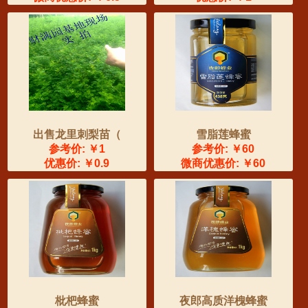
出售龙里刺梨苗（
雪脂莲蜂蜜
参考价: ￥1
参考价: ￥60
优惠价: ￥0.9
微商优惠价: ￥60
枇杷蜂蜜
夜郎高质洋槐蜂蜜