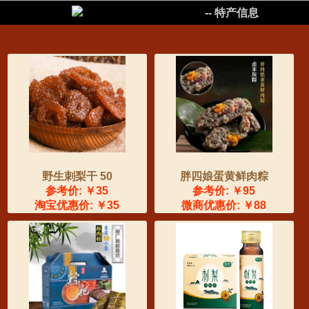
����
-- 特产信息
野生刺梨干 50
胖四娘蛋黄鲜肉粽
参考价: ￥35
参考价: ￥95
淘宝优惠价: ￥35
微商优惠价: ￥88