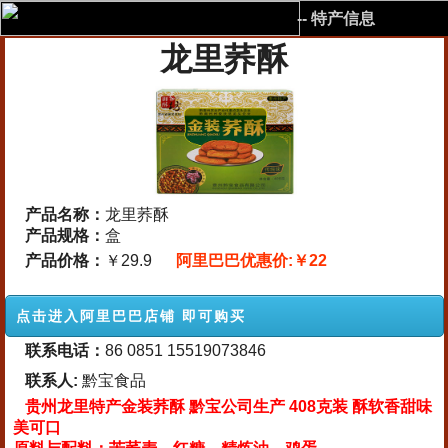
-- 特产信息
龙里荞酥
产品名称：
龙里荞酥
产品规格：
盒
产品价格：
￥29.9
阿里巴巴优惠价:￥22
点击进入阿里巴巴店铺 即可购买
联系电话：
86 0851 15519073846
联系人:
黔宝食品
贵州龙里特产金装荞酥 黔宝公司生产 408克装 酥软香甜味
美可口