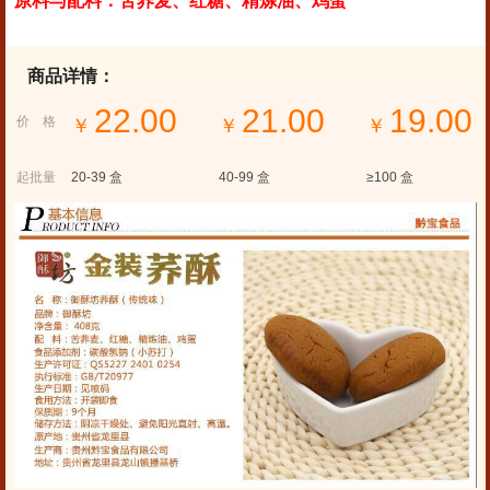
原料与配料：苦荞麦、红糖、精炼油、鸡蛋
商品详情：
22.00
21.00
19.00
价 格
￥
￥
￥
起批量
20-39
盒
40-99
盒
≥100
盒