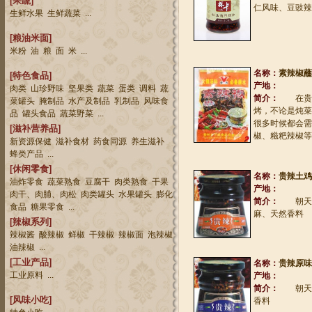
[果蔬]
仁风味、豆豉辣
生鲜水果
生鲜蔬菜
...
[粮油米面]
米粉
油
粮
面
米
...
名称：
素辣椒蘸
[特色食品]
产地：
肉类
山珍野味
坚果类
蔬菜
蛋类
调料
蔬
简介：
在贵州
菜罐头
腌制品
水产及制品
乳制品
风味食
烤，不论是炖菜
品
罐头食品
蔬菜野菜
...
很多时候都会需
[滋补营养品]
椒、糍粑辣椒等
新资源保健
滋补食材
药食同源
养生滋补
蜂类产品
...
[休闲零食]
名称：
贵辣土鸡
油炸零食
蔬菜熟食
豆腐干
肉类熟食
干果
产地：
肉干、肉脯、肉松
肉类罐头
水果罐头
膨化
简介：
朝天椒
食品
糖果零食
...
麻、天然香料
[辣椒系列]
辣椒酱
酸辣椒
鲜椒
干辣椒
辣椒面
泡辣椒
油辣椒
...
[工业产品]
名称：
贵辣原味
工业原料
...
产地：
简介：
朝天椒
[风味小吃]
香料