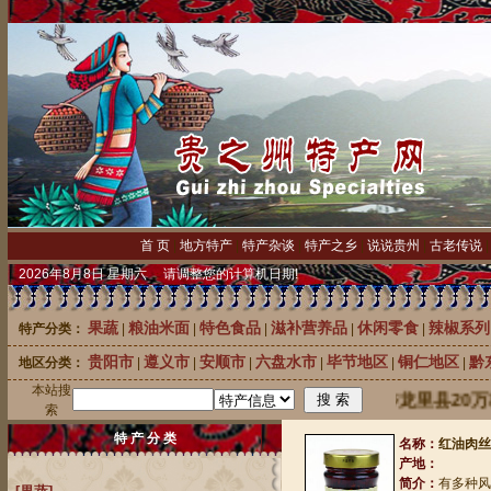
首 页
|
地方特产
|
特产杂谈
|
特产之乡
|
说说贵州
|
古老传说
2026年8月8日 星期六 请调整您的计算机日期!
果蔬
粮油米面
特色食品
滋补营养品
休闲零食
辣椒系列
特产分类：
|
|
|
|
|
贵阳市
遵义市
安顺市
六盘水市
毕节地区
铜仁地区
黔
地区分类：
|
|
|
|
|
|
本站搜
中国刺梨之乡龙里县20万株
索
特 产 分 类
名称：
红油肉丝
产地：
简介：
有多种风