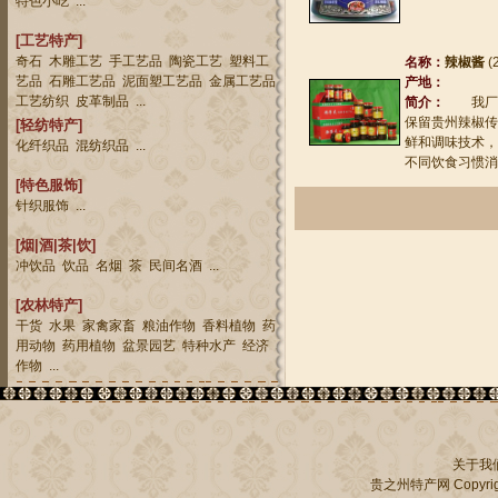
特色小吃
...
[工艺特产]
奇石
木雕工艺
手工艺品
陶瓷工艺
塑料工
名称：
辣椒酱
(
艺品
石雕工艺品
泥面塑工艺品
金属工艺品
产地：
工艺纺织
皮革制品
...
简介：
我厂生
保留贵州辣椒传
[轻纺特产]
鲜和调味技术，
化纤织品
混纺织品
...
不同饮食习惯消
[特色服饰]
针织服饰
...
[烟|酒|茶|饮]
冲饮品
饮品
名烟
茶
民间名酒
...
[农林特产]
干货
水果
家禽家畜
粮油作物
香料植物
药
用动物
药用植物
盆景园艺
特种水产
经济
作物
...
关于我
贵之州特产网
Copyrig