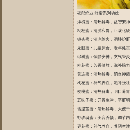
夜郎蜂业 蜂蜜系列功效
洋槐蜜：清热解毒，益智安神
枇杷蜜：清肺和胃，止咳化痰
银杏蜜：清凉除火，润肺护肝
龙眼蜜：儿童厌食、老年健忘
椴树蜜：镇静安神，支气管炎
桂花蜜：芳香健脾，滋补脑力
黄连蜜：清热解毒，消炎抑菌
枸杞蜜：补气养血，滋补强壮
樱桃蜜：清热解毒，明目养胃
五味子蜜：开胃生津，平肝明
雪脂莲蜜：清热解毒，大便干
野玫瑰蜜：美容养颜，调节内
枣花蜜：补气养血，养阴生