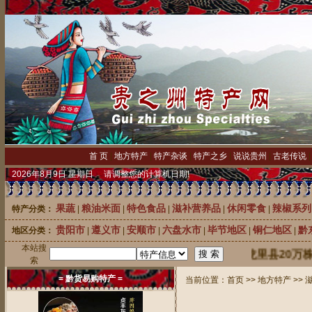
首 页
|
地方特产
|
特产杂谈
|
特产之乡
|
说说贵州
|
古老传说
2026年8月9日 星期日 请调整您的计算机日期!
果蔬
粮油米面
特色食品
滋补营养品
休闲零食
辣椒系列
特产分类：
|
|
|
|
|
贵阳市
遵义市
安顺市
六盘水市
毕节地区
铜仁地区
黔
地区分类：
|
|
|
|
|
|
本站搜
中国刺梨之乡龙里县20万株优质刺
索
= 黔货易购特产 =
当前位置：
首页
>>
地方特产
>>