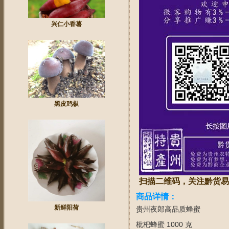
兴仁小香薯
黑皮鸡枞
扫描二维码，关注黔货易
商品详情：
新鲜阳荷
贵州夜郎高品质蜂蜜
枇杷蜂蜜 1000 克