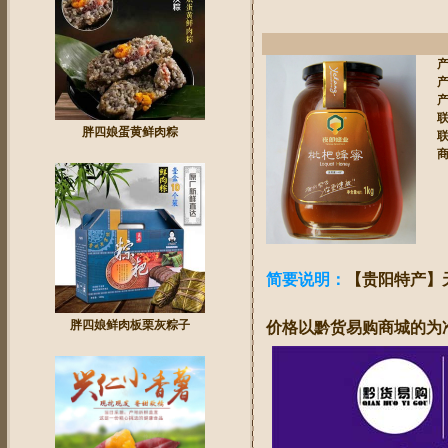
胖四娘蛋黄鲜肉粽
联
商
简要说明：
【贵阳特产】
胖四娘鲜肉板栗灰粽子
价格以黔货易购商城的为