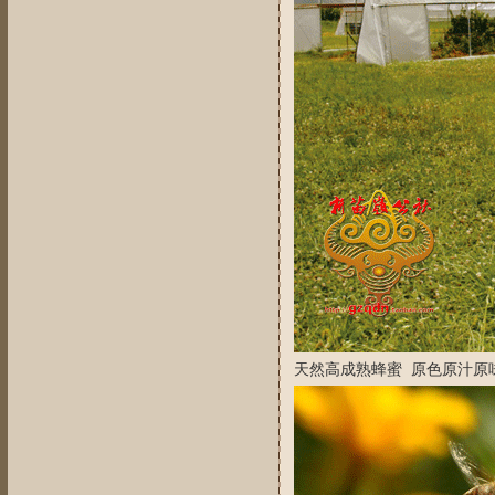
天然高成熟蜂蜜 原色原汁原