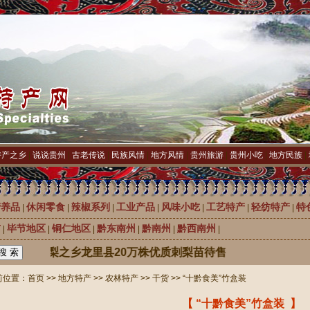
特产之乡
|
说说贵州
|
古老传说
|
民族风情
|
地方风情
|
贵州旅游
|
贵州小吃
|
地方民族
|
营养品
休闲零食
辣椒系列
工业产品
风味小吃
工艺特产
轻纺特产
特
|
|
|
|
|
|
|
市
毕节地区
铜仁地区
黔东南州
黔南州
黔西南州
|
|
|
|
|
|
中国刺梨之乡龙里县20万株优质刺梨苗待售
位置：
首页
>>
地方特产
>>
农林特产
>>
干货
>> “十黔食美”竹盒装
【 “十黔食美”竹盒装 】