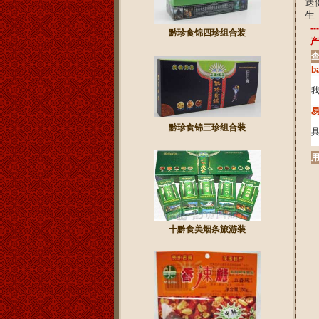
送
生
---
黔珍食锦四珍组合装
产
b
易
黔珍食锦三珍组合装
十黔食美烟条旅游装