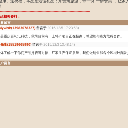
健康、送祝福，本品是最佳礼品；来贵州旅游，带一份“十黔食美”，让家
！
-------------------------------------------------------------------------------
品相关资料：
查看留言
alywish(13983078327)
留言于
2016/12/5 17:23:58)
我是重庆百礼汇科技，我司目前有一土特产项目正在招商，希望能与贵方取得合作。
先生(15519665990)
留言于
2015/12/3 13:48:14)
具体了解一下你们产品是否可对接。厂家生产保证质量，我们做销售和各个区域计配发
用户留言