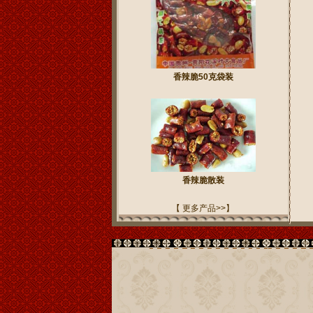
香辣脆50克袋装
香辣脆散装
【 更多产品>>】