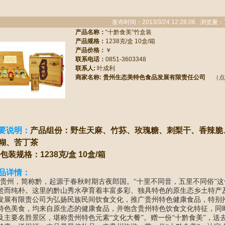
发布时间：2013/3/24 12:28:06 浏览量：
产品名称：
“十黔食美”竹盒装
产品规格：
1238克/盒 10盒/箱
产品价格：
￥
联系电话：
0851-3603348
联系人:
叶成利
商家名称:
贵州生态美特色食品发展有限责任公司
（点
要说明：
产品组份：野生天麻、竹荪、玫瑰糖、刺梨干、香辣脆
糊、苦丁茶
装规格：1238克/盒 10盒/箱
品详情：
州，简称黔，起源于春秋时期古夜郎国。“十里不同音，五里不同俗”这
老而纯朴。这里的黔山秀水孕育着丰富多彩、独具特色的原生态乡土特产
发展有限责公司为弘扬民族民间饮食文化，推广贵州特色健康食品，特别推
特色美食，均来自原生态的健康食品，并饱含贵州特色饮食文化特征，同
及主要名胜景区，堪称贵州特色元素“文化大餐”。赠一份“十黔食美”，送