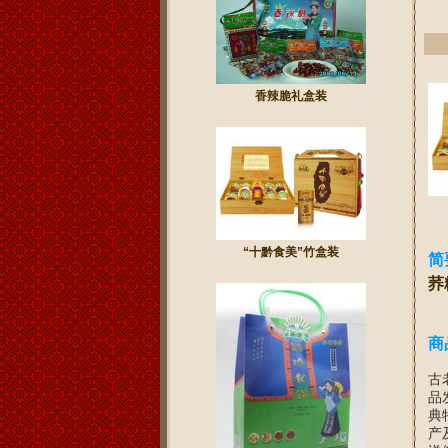
香辣脆礼盒装
“十黔食美”竹盒装
简
荞
包
商
贵
古
品
典
产