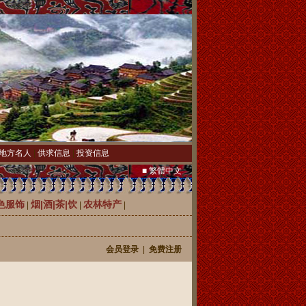
地方名人
|
供求信息
|
投资信息
■ 繁體中文
色服饰
烟|酒|茶|饮
农林特产
|
|
|
会员登录
|
免费注册