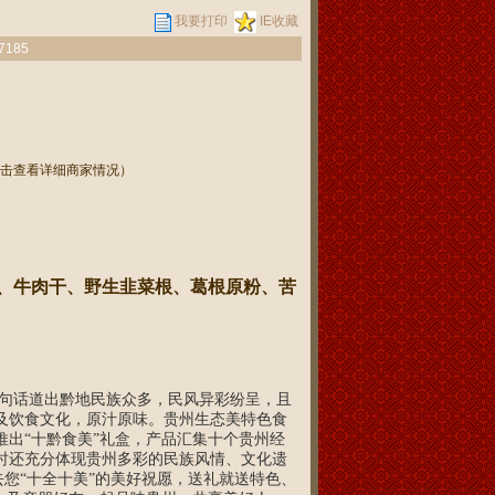
我要打印
IE收藏
7185
击查看详细商家情况）
、牛肉干、野生韭菜根、葛根原粉、苦
句话道出黔地民族众多，民风异彩纷呈，且
及饮食文化，原汁原味。贵州生态美特色食
出“十黔食美”礼盒，产品汇集十个贵州经
时还充分体现贵州多彩的民族风情、文化遗
去您“十全十美”的美好祝愿，送礼就送特色、