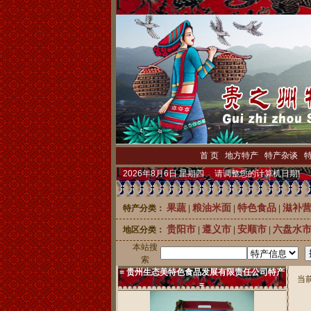
首 页
|
地方特产
|
特产杂谈
|
2026年8月6日 星期四 请调整您的计算机日期!
果蔬
粮油米面
特色食品
滋补
特产分类：
|
|
|
贵阳市
遵义市
安顺市
六盘水
地区分类：
|
|
|
本站搜
索
= 贵州生态美特色食品发展有限责任公司特产
当前
=