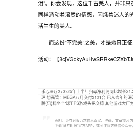
泪”。你会发现，这位千古美人，并非只
同样涌动着滚烫的情感，闪烁着迷人的
活生生的美人。
而这份“不完美”之美，才是她真正
活动：【
8cjVGdkyAuHwSRRkeCZXbTJ
乐心医疗2<0>25年上半年归母净利润同比增长21.
理,想高管：MEGA八月交付3121台 已从去年的
腾{讯}稳坐全‘球’FPS游戏头把交椅 其他游戏大
声明：证券时报力求信息真实、准确，文章提及内
下载“证券时报”官方APP，或关注官方微信公众