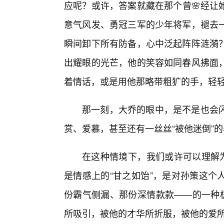
应呢？或许，答案就藏在那个曾🌸经让
意气风发、勇冠三军的少年将军，褪去
瞬间卸下所有防备，心中泛起阵阵涟漪
出耀眼的光芒，他的笑容如同春风拂面
着情话，或是用他那略带粗犷的手，轻
那一刻，大乔的眼中，是不是也会
赏、爱慕，甚至还有一丝丝“被他迷倒”
在这种情境下，我们或许可以理解为
是情感上的“甘之如饴”，是对孙策这个
份霸气侧漏、那份深情款款——的一种极
所吸引，被他的才华所折服，被他的爱