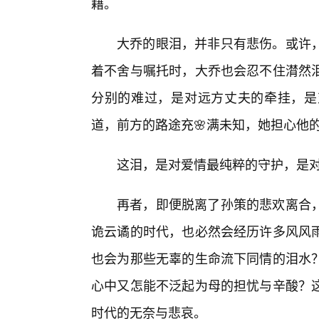
藉。
大乔的眼泪，并非只有悲伤。或许
着不舍与嘱托时，大乔也会忍不住潸然泪
分别的难过，是对远方丈夫的牵挂，是
道，前方的路途充🌸满未知，她担心他
这泪，是对爱情最纯粹的守护，是
再者，即便脱离了孙策的悲欢离合
诡云谲的时代，也必然会经历许多风风雨
也会为那些无辜的生命流下同情的泪水
心中又怎能不泛起为母的担忧与辛酸？这
时代的无奈与悲哀。