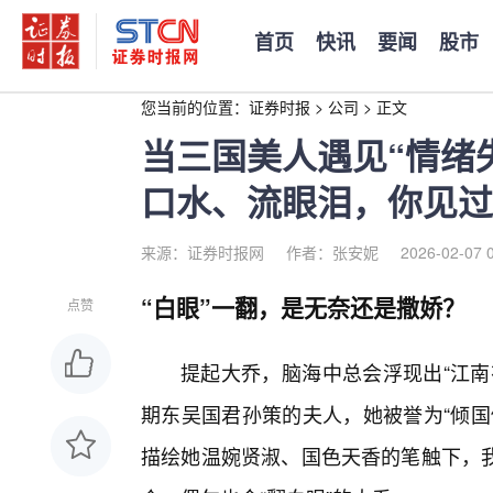
首页
快讯
要闻
股市
您当前的位置：
证券时报
>
公司
>
正文
当三国美人遇见“情绪
口水、流眼泪，你见过
来源：证券时报网
作者：张安妮
2026-02-07 
“白眼”一翻，是无奈还是撒娇？
点赞
提起大乔，脑海中总会浮现出“江南
期东吴国君孙策的夫人，她被誉为“倾国
描绘她温婉贤淑、国色天香的笔触下，