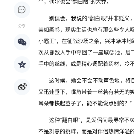
个，偶尔也会“翻白眼”的大乔。
别误会，我说的“翻白眼”并非贬义
分享
美如画卷，现实生活也总有那么些令人啼
小霸王”，在征战沙场之余，兴冲😁冲
次从📘敌人手中夺回了一座城🙂池，
手中的丝线，或是精心调配着药材，冷
这时候，她会不会不动声色地，将
又迅速垂下，嘴角带着一丝若有若无的笑
耳朵都快起茧子了，能不能说点别的？”
这种“翻白眼”，是爱侣间最寻常不
不是刻意的挑衅，而是对伴侣热情洋溢的