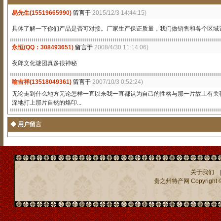
易先生(15519665990)
留言于
2015/12/3 14:44:15)
具体了解一下你们产品是否可对接。厂家生产保证质量，我们做销售和各个区域
永恒(QQ：308493651)
留言于
2008/4/30 11:14:06)
夜郎文化谜团真多很神秘
喻吉祥(13518049361)
留言于
2007/10/3 0:52:24)
无论走到什么地方无论怎样一直以来我一直都认为自己的性格与那一片故土有关
深地打上那片自然的烙印...
◆ 用户留言
关于我们
贵之州特产网
Copyright ©