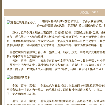
浏览量：6688
在剑河县举办仰阿莎艺术节上,一群少女衣着独特、
成一处鲜亮美妙的风景，深深吸引着大批国内外游客。
巫包，位于剑河县观么乡西南部，距县城38公里，距观么乡政府4公里。全村2
南加、观么等六个乡镇和县城至三板溪电站公路穿寨而过。村寨坐落于青山环
水。这里民族风情浓郁，民族文化丰富，尤其是民间刺绣—红绣历史悠久，其
值和收藏价值，堪称苗族文化艺术奇葩，蜚声海内外。被誉为苗族红绣第一村
巫包红绣制作的服饰分春、冬、盛装三种。幼女、少女、中老年妇女服饰主要
舞）时中青年妇女穿戴的衣袖。
春装（苗语：窝袒）：春装是苗家女性常穿的便装之一，其胸开襟，对襟无
三尺两寸长的红绣花带，花带角镶上两块方形白布，后肩订上一块肩帕，肩帕
线绣上两个骑士面对撕杀的人马图案，以“X”形绣于马脚，表示骑士撕杀中尘
冬装（苗语：窝屯）：冬装款式与春装相似，冬装属两 外精里粗的家机布缝
至后背镶上一块宽均为一尺二寸的毛线彩线，两肩和袖分别镶上长六寸、宽二
子，无衣脚和袖口花边。
盛装（苗语：窝仙）：盛装是巫包红绣的服饰奇葩，其色彩艳丽，全装以红