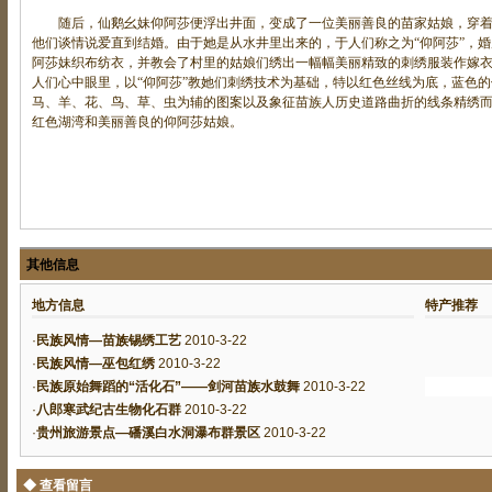
随后，仙鹅幺妹仰阿莎便浮出井面，变成了一位美丽善良的苗家姑娘，穿着
他们谈情说爱直到结婚。由于她是从水井里出来的，于人们称之为“仰阿莎”，
阿莎妹织布纺衣，并教会了村里的姑娘们绣出一幅幅美丽精致的刺绣服装作嫁衣
人们心中眼里，以“仰阿莎”教她们刺绣技术为基础，特以红色丝线为底，蓝色
马、羊、花、鸟、草、虫为辅的图案以及象征苗族人历史道路曲折的线条精绣
红色湖湾和美丽善良的仰阿莎姑娘。
其他信息
地方信息
特产推荐
·
民族风情—苗族锡绣工艺
2010-3-22
·
民族风情—巫包红绣
2010-3-22
·
民族原始舞蹈的“活化石”——剑河苗族水鼓舞
2010-3-22
·
八郎寒武纪古生物化石群
2010-3-22
·
贵州旅游景点—磻溪白水洞瀑布群景区
2010-3-22
◆ 查看留言