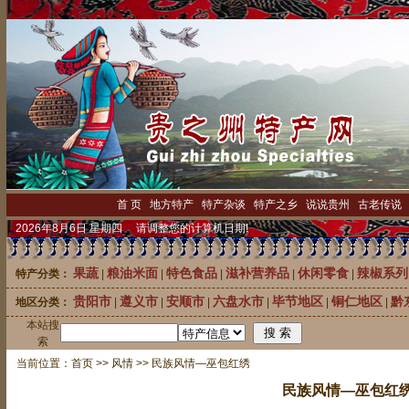
首 页
|
地方特产
|
特产杂谈
|
特产之乡
|
说说贵州
|
古老传说
2026年8月6日 星期四 请调整您的计算机日期!
果蔬
粮油米面
特色食品
滋补营养品
休闲零食
辣椒系列
特产分类：
|
|
|
|
|
贵阳市
遵义市
安顺市
六盘水市
毕节地区
铜仁地区
黔
地区分类：
|
|
|
|
|
|
本站搜
中
索
当前位置：
首页
>>
风情
>> 民族风情—巫包红绣
民族风情—巫包红