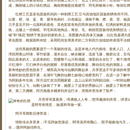
襟红绣花带同春装相似，肩部分别镶上长六寸、宽五寸的红绣片，后背由一张
成，胸部镶上四小块红绣品，胸前两侧悬挂着硬币、羽毛和银饰小铃。每张红
红绣工艺是巫包苗族民间的一种刺绣工艺,它与其他地区苗族刺绣有所不同。
以黄、橙、绿、蓝、青、紫等色相衬，白色镶边，满饰于胸、襟、肩、背、袖
几乎是见不到一点面料的底色，其色彩富有热烈而奔放的美感。红绣的材料及
线，点缀上一些铜线、羽毛和其他饰品，将丝、毛、棉按照苗族传统刺绣技法（
铺”和“桃花”精绣于浆染好的家机布上。其图案内容具体又抽象，以红色基调为
草虫图形，根据面料布纹，采用民间实用美术的二方和四方连续纹样表现手法
这些美丽的图案源于一个美丽的传说。这是本地人代代相传、脍炙人口、人
湾四周青山环绕，翠竹郁葱，灌木丛生，峡谷幽深，流泉飞瀑，猴群出没，百
阳比原来的大，比原来的红，照耀整个山川和湖面，湖里的水全红了，整个湖
片红湖中，它们伸开白色的翅膀，舒展着优美的舞姿，舞动在红色的湖面上，
新奇绝妙的景色惊呆了，继而高兴地与仙鹅同舞起来，共享受这不可多得的奇
美丽时刻也愁眉不展，在湖中飞舞的仙鹅七妹细心地察觉到了，在进一步了解
为阿妈多年生病，阿月边忙农活照顾家庭，边上山采药为阿妈治病。一时间仙
纷纷往天上飞，仙鹅七妹留了下来，她爱上了这里的秀丽山川，她爱上了勤劳
来。第二天拂晓，阿月挑着水桶来到井边打水，突闻井里传来了歌声：
月亮哥哥真善美，/劳勇敢人人夸，/想哥藏身到井里，/井里仙
是阿哥有情意，/妹愿和哥做一家。
阿月哥闻歌后便答道：
情歌传从井里来，/不见阿妹把身还，/阿哥虽穷有颗心，/双手能换地与天，/
在，/愿伴阿妹结终生。