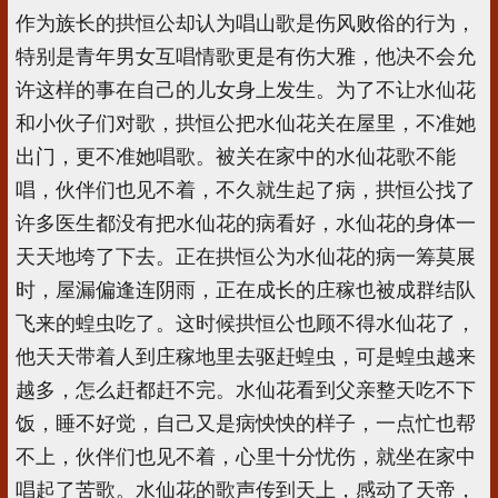
作为族长的拱恒公却认为唱山歌是伤风败俗的行为，
特别是青年男女互唱情歌更是有伤大雅，他决不会允
许这样的事在自己的儿女身上发生。为了不让水仙花
和小伙子们对歌，拱恒公把水仙花关在屋里，不准她
出门，更不准她唱歌。被关在家中的水仙花歌不能
唱，伙伴们也见不着，不久就生起了病，拱恒公找了
许多医生都没有把水仙花的病看好，水仙花的身体一
天天地垮了下去。正在拱恒公为水仙花的病一筹莫展
时，屋漏偏逢连阴雨，正在成长的庄稼也被成群结队
飞来的蝗虫吃了。这时候拱恒公也顾不得水仙花了，
他天天带着人到庄稼地里去驱赶蝗虫，可是蝗虫越来
越多，怎么赶都赶不完。水仙花看到父亲整天吃不下
饭，睡不好觉，自己又是病怏怏的样子，一点忙也帮
不上，伙伴们也见不着，心里十分忧伤，就坐在家中
唱起了苦歌。水仙花的歌声传到天上，感动了天帝，