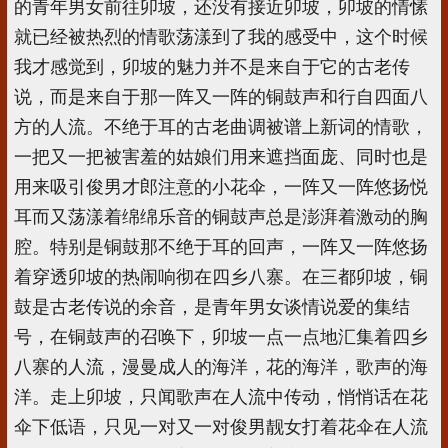
的青年男女前往卯坡，还没有接近卯坡，卯坡的情愫
就已经被热烈的情歌荡漾到了我的感受中，这个时候
我才感觉到，卯坡的魅力并不是来自于它的古老传
说，而是来自于那一阵又一阵的铜鼓声和行自四面八
方的人流。不绝于耳的古老曲调被谱上新词的情歌，
一把又一把被害羞的姑娘们用来遮挡面庞、同时也是
用来吸引俊男才郎注意的小花伞，一阵又一阵悠扬悦
耳而又荡漾着绵绵乐音的铜鼓声总是澎湃着激动的胸
腔。特别是铜鼓那不绝于耳的回声，一阵又一阵悠扬
着穿透卯坡的热闹响彻在四乡八寨。在三都卯坡，铜
鼓是古老传说的余音，是青年男女谈情说爱的集结
号，在铜鼓声的召唤下，卯坡一点一点地汇集着四乡
八寨的人流，漫曼成人的海洋，花的海洋，歌声的海
洋。走上卯坡，只闻歌声在人流中传动，悄悄话在花
伞下低语，只见一对又一对俊男靓女打着花伞在人流