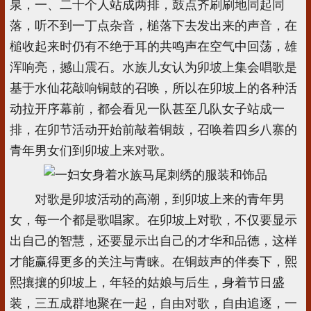
泉，一、二十个人站成两排，鼓点齐刷刷地同起同
落，听不到一丁点杂音，槌落下去发出来的声音，在
槌收起来时仍有不绝于耳的共鸣声在空气中回荡，雄
浑响亮，撼山震石。水族儿女认为卯坡上集会唱歌是
基于水仙花敲响铜鼓的召唤，所以在卯坡上的各种活
动拉开序幕前，都会看见一队甚至几队女子站成一
排，在卯节活动开始前敲着铜鼓，召唤着四乡八寨的
青年男女们到卯坡上来对歌。
对歌是卯坡活动的高潮，到卯坡上来的青年男
女，每一个都是歌唱家。在卯坡上对歌，不仅要显示
出自己的智慧，还要显示出自己的才华和品德，这样
才能赢得更多的关注与青睐。在铜鼓声的伴奏下，熙
熙攘攘的卯坡上，年轻的姑娘与后生，身着节日盛
装，三五成群地聚在一起，自由对歌，自由追逐，一