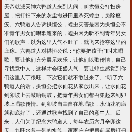
天帝就派天神六鸭道人来到人间，叫拱恒公打扫房
屋，把打扫下来的灰尘撒进田里杀死蝗虫，免除瘟
疫。六鸭道人告诉拱恒公，蝗虫灾害是因为拱恒公不
准青年男女们唱歌遭来的，蝗虫因为听不到青年男女
们的歌声，以为这里人气不旺了，就飞来抢夺这里的
庄稼。六鸭道人对拱恒公说：“你要把孩子们叫来唱
歌，要让他们充分展示欢乐，让他们以歌传情，自己
寻找意中人，这样才会旺盛人气。要让蝗虫感觉到你
们这里人丁很旺，下次它们就不敢过来了。”听了六
鸭道人的话，拱恒公把水仙花从家放出来，让水仙花
到卯坡上去敲响铜鼓，把青年男女们都召集起来到卯
坡上唱歌传情。到卯坡自由自在地唱歌，水仙花的病
就彻底好了，还通过歌声找到了自己的意中人。后
来，人们为了纪念六鸭道人，每年农历六月辛卯这
天，九阡水各一带的水族，家家户户把房前屋后打扫