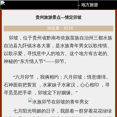
-- 地方旅游
贵州旅游景点—情定卯坡
浏览量：9216
卯坡，位于贵州省黔南布依族苗族自治州三都水族
自治县九阡镇水各大寨，是水族青年男女以歌传情、
以歌示爱，寻找意中人的地方。这个地方有古老的、
神秘的“东方情人节”——卯节。
“六月卯节 ，我俩相约；六月卯坡；情意缠绵。
石神面前把誓宣 ，水家妹子水家汉，心心相印 ，寻
寻觅觅把手牵 ，卯坡定下好姻缘。”
七月阳光明媚的日子，我跟着一群穿着花花绿绿