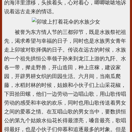
的海洋里漂移，头挨着头，心对着心，唧唧哝哝地诉
说着远古走来的情话。
被誉为东方情人节的三都卯节，既是水族祭祀祖
先，渴求希望与幸福的日子，同时也是水族男女青年
走上卯坡对歌择偶的日子。传说在远古的时候，水族
的一个祖先拱恒公率领子孙来到龙江上游的九阡、水
各一带，撵走野兽，开山造田，种上庄稼，建设家
园，开辟男耕女织的田园生活。六月间，当南瓜爬
藤，水稻封林的时候，姑娘和小伙子们上山采花椒，
下田拾田螺，他们一边劳动一边唱山歌，用山歌传唱
劳动的感受和丰收的欢乐，同时也用山歌传送着男女
之间的爱慕之情。在互唱山歌的男女当中，要数拱恒
公的第九个姑娘水仙花长得最漂亮，嗓音最亮，歌唱
得最好，也是小伙子们仰慕和追逐最多的对象。但是