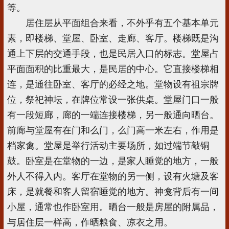
等。
居住层从平面组合来看，不外乎有五个基本单元
素，即楼梯、堂屋、卧室、走廊、客厅。楼梯既是沟
通上下层的交通手段，也是民居入口的标志。堂屋占
平面面积的比重最大，是民居的中心。它直接楼梯相
连，是通往卧室、客厅的必经之地。堂物设有祖宗牌
位，祭祀神坛，在牌位常设一张供桌。堂屋门口一般
有一段短廊，廊的一端连接楼梯，另一般通向晒台。
前廊与堂屋有在门和么门，么门高一米左右，作用是
档家禽。堂屋是举行活动主要场所，如过端节敲铜
鼓。卧室是在堂物的一边，是家人睡觉的地方，一般
外人不得入内。客厅在堂物的另一侧，设有火塘及客
床，是就餐和客人留宿睡觉的地方。神龛背后有一间
小屋，通常也作卧室用。晒台一般是房屋的附属品，
与居住层一样高，作晒粮食、凉衣之用。