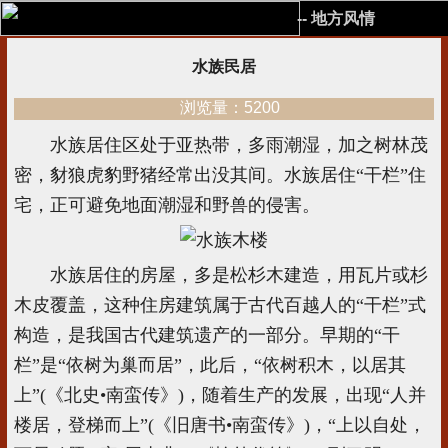
-- 地方风情
水族民居
浏览量：5200
水族居住区处于亚热带，多雨潮湿，加之树林茂
密，豺狼虎豹野猪经常出没其间。水族居住“干栏”住
宅，正可避免地面潮湿和野兽的侵害。
水族居住的房屋，多是松杉木建造，用瓦片或杉
木皮覆盖，这种住房建筑属于古代百越人的“干栏”式
构造，是我国古代建筑遗产的一部分。早期的“干
栏”是“依树为巢而居”，此后，“依树积木，以居其
上”(《北史•南蛮传》)，随着生产的发展，出现“人并
楼居，登梯而上”(《旧唐书•南蛮传》)，“上以自处，