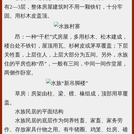
有2—3层，整体房屋建筑时不用一颗铁钉，十分牢
固。用杉木皮盖顶。
昂：一种“干栏”式房屋，多用杉木、松木建成，
楼台处不铁钉，屋顶用瓦、杉树皮或茅草覆盖；下层
关牲畜，上层住人，上层大部分为五间。另外，水族
住的平房也称“昂”，一般有三间，中间一间作堂屋，
两侧作卧室。
草房：房架由柱、梁、檩、椽组成，顶部用草覆
盖。
水族民居的平面结构
水族民居的底层作为饲养牲畜、家畜、家务劳
作、存放家具什物之用。有牛猪圈、鸡笼、灶房、碓