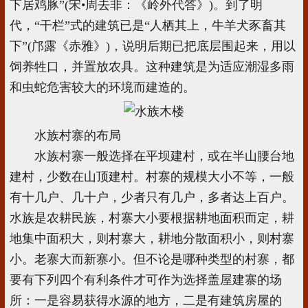
下居鸡豚”(宋•周去非：《岭外代答》)。到了明
代，“干栏”式的建筑已是“人栖其上，牛羊犬豕畜其
下”(邝露《赤雅》)，说明后期已把底层围起来，用以
饲养牲口，并置放农具。这种建筑是为适应潮湿多雨
和虫蛇危害较大的环境而建造的。
水族村寨的布局
水族村寨一般选择在平坝建村，或在半山腰台地
建村，少数在山顶建村。村寨的规模大小不等，一般
有十几户、几十户，少者只有几户，多者达上百户。
水族是农耕民族，村寨大小要根据耕地面积而定，耕
地集中面积大，则村寨大，耕地分散面积小，则村寨
小。老寨大而新寨小。但不论是哪种类型的村寨，都
要有下列四个有利条件才可作为选择盖屋建寨的场
所：一是容易获得水源的地方，二是有建筑房屋的