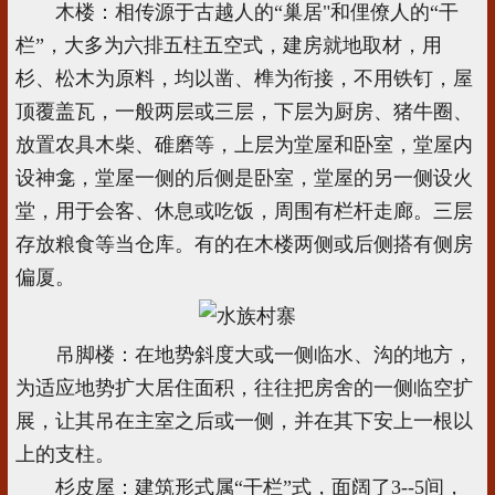
木楼：相传源于古越人的“巢居"和俚僚人的“干
栏”，大多为六排五柱五空式，建房就地取材，用
杉、松木为原料，均以凿、榫为衔接，不用铁钉，屋
顶覆盖瓦，一般两层或三层，下层为厨房、猪牛圈、
放置农具木柴、碓磨等，上层为堂屋和卧室，堂屋内
设神龛，堂屋一侧的后侧是卧室，堂屋的另一侧设火
堂，用于会客、休息或吃饭，周围有栏杆走廊。三层
存放粮食等当仓库。有的在木楼两侧或后侧搭有侧房
偏厦。
吊脚楼：在地势斜度大或一侧临水、沟的地方，
为适应地势扩大居住面积，往往把房舍的一侧临空扩
展，让其吊在主室之后或一侧，并在其下安上一根以
上的支柱。
杉皮屋：建筑形式属“干栏”式，面阔了3--5间，