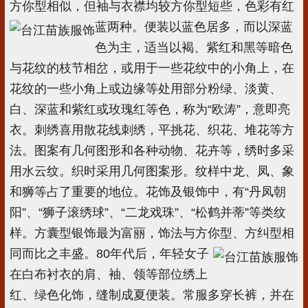
方你型相似，但袖与衣襟均较方你型短些，色彩有红
蓝两种。便装
以蓝色居多，而以深蓝
色为主，适当以褐、紫红和黑等暗色
与花纹的枝节相岔，或用于一些花纹中的小角上，在
花纹的一些小角上或边缘等处用部分粉绿、淡黄、
白、深蓝和紫红或玫瑰红等色，称为“欧涛”，意即亮
衣。刺绣喜用散花线刺绣，平挑花、织花、堆花等方
法。图案有几何图形和各种动物、花卉等，绣时多采
用水云纹。织时采用几何图案形。纹样中龙、凤、象
和狮等占了重要的地位。花饰及银饰中，有“丹凤朝
阳”、“狮子滚绣球”、“二龙戏珠”、“松鹤并蒂”等类纹
样。方囊型银饰最为富丽，饰法与方你型、方纠型相
同而比之丰盛。80年代后，
年轻女子
在白布衬衣的肩、袖、领等部位绣上
红、绿色化饰，缝制成夏便装。常服多穿长裤，并在