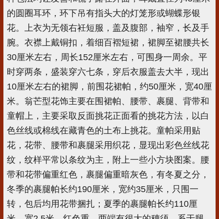
的圆圈耳环，环下吊有指头大的灯笼形或蝴蝶形银
花。上衣为无领右衽短服，盖及腹部，袖窄，长及手
腕。衣襟上戴铜扣，着细百褶短裙，裙脚至裙腰共长
30厘米左右，周长152厘米左右，可围身一周余。平
时穿两条，盛装穿六七条，穿后衣服盖去大半，现出
10厘米左右的裙脚，前围花裙帕，约50厘米，宽40厘
米。翁芒型花饰主要在围裙帕、腰带、裹腿、背带和
童帽上，主要采取反面挑花正面看的挑花方法，以白
色丝线或棉线在藏青色的土布上挑花。童帕采用贴
花，花带、腰带和裹腿采用织花，显现出彩色丝线花
纹，纹样平常以条纹为主，附上一些小方块图案。腰
带和花带偏重红色，裹腿偏重暗灰色，有冬夏之分，
冬季的裹腿帕长约190厘米，宽约35厘米，只围一
转，包后均用花带捆扎；夏季的裹腿帕长约110厘
米，宽2.5米，红色重，两端有很大的穗须，系于腿