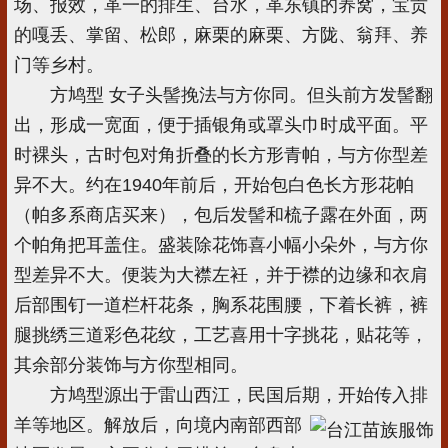
场、报效，革一的排生、台水，革东镇的养窝，宝贡
的嘎丢、掌留、松郎，麻栗的麻栗、方陇、翁拜、养
门等乡村。
方鸠型 女子头髻挽法与方你同。但头前方发髻翻
出，形成一宽面，便于插银角或罩头巾时成平面。平
时裸头，古时包对角折叠的长方形青帕，与方你型差
异不大。约在1940年前后，开始包白色长方形花帕
（帕多系商店买来），包后发髻和梳子露在外面，两
个帕角把耳盖住。盛装除花饰喜小幅小朵外，与方你
型差异不大。便装为大襟左衽，并于襟的边缘和衣肩
后部围钉一道栏杆花条，胸系花围腰，下着长裤，裤
腿挑绣三道彩色花纹，工艺喜用十字挑花，贴花等，
其余部分装饰与方你型相同。
方鸠型源出于雷山西江，民国后期，开始传入排
羊等地区。解放后，向境内
南部西部