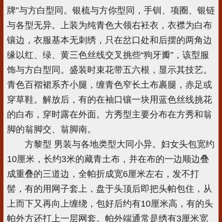
牌”与方白型同。银梳与方你型同，手钏、项圈、银链
与各型无异。上装为纯青色大领右衽衣，衣襟为白布
镶边，衣服基本无刺绣，只在岔口处和后摆的两角边
缘以红、绿、黄三色丝线交叉挑些“狗牙瓣”，该型服
饰与方白型同。盛装时束花带五六根，显示其技艺。
青色百褶裙系齐小腿，缠青色窄长土布裹腿，赤足或
穿草鞋。解放后，有的在袖口镶一块用蓝色丝线挑花
的白布，穿时露在外面。方秀型主要分布在方秀和翁
脚的翁脚交、翁脚南。
方黎型 男装与各地类型大同小异。妇女头包宽约
10厘米，长约3米的藏青土布，并在布的一边顺边叠
成重叠的三道边，全帕折成宽6厘米左右，发不打
髻，有的用网子套上，盘于头顶后即把头帕包住，从
上而下又再向上缠绕，包好后约有10厘米高，有的头
帕外方还打上一层网套。帕外端通常是绣有3厘米宽