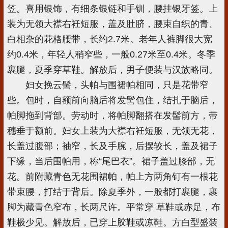
笠。喜用银饰，有细条银链和手钏，腰挂银牙签。上
装为无领大襟右衽短服，盖及肚脐，腰束自织的青、
白相杂的花格腰带，长约2.7米。老年人裤脚很大宽
约0.4米，年轻人稍窄些，一般0.27米至0.4米。冬季
裹腿，夏季穿草鞋。解放后，男子便装与汉族略同。
妇女挽云髻，头帕与围裙帕相同，只是花带窄
些。包时，自额前向脑后将发髻包住，结扎于脑后，
帕脚拖到背部。劳动时，将帕脚翻搭在发髻前方，带
穗垂于额前。妇女上装为大襟右衽短服，无领无花，
长盖过腹部；袖窄，长及手腕，后摆较长，盖及裙子
下缘，当后围帕用，称“尾巴衣”。裙子盖过膝部，无
花。前附藏青色无花围裙帕，帕上方两角钉有一根花
带束腰，打结于背后。除夏季外，一般都打裹腿，裹
脚为藏青色窄布，长两尺许。平常穿 草鞋或赤足，布
鞋极少见。解放后，已穿上胶鞋或凉鞋。方白型盛装