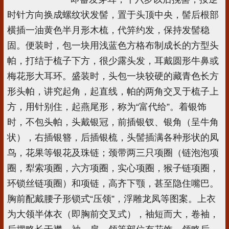
时针方向换成螺纹状发髻，置于头顶中央，髻后根部
横插一油黄色半月形木梳，代笄约发，保持发髻稳
固。便装时，包一块用浅蓝色方格布制成长的方型头
帕，打结于梳子下方，很少露头发，耳戴圆形牛鼻或
梅花形大耳环。盛装时，头包一块较硬的藏青色长方
形头帕，讲究起角，起直线，帕的两角交叉于梳子上
方，用针别住，起燕尾形，称为“富代给”。着银饰
时，不包头帕，头戴银冠，前插银钗、银角（呈牛角
状），右插银簪，后插银梳，头髻插满各种形状的凤
鸟，花果等银花及珠链；颈带两三只项圈（链泡泡项
圈，犁索项圈，六方项圈，实心项圈，猴子链项圈，
环锁丝链项圈）和项链，高齐下颚，甚至隐住嘴巴。
胸前配戴腰子形锁式“压领”，浮雕龙凤等图案。上衣
为大领半体衣（即胸前交叉式），袖短而大，卷袖，