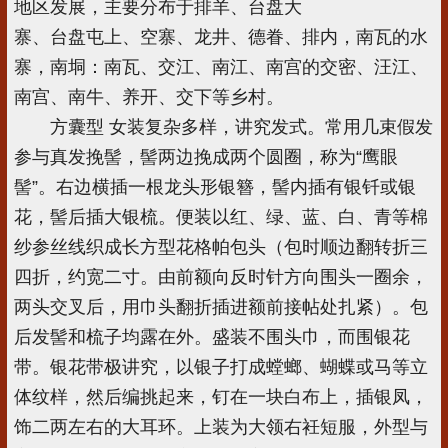
地区发展，主要分布于排羊、台盘大
寨、台盘屯上、空寨、龙井、德眷、排内，南瓦的水
寨，南垌：南瓦、交江、南江、南宫的交密、汪江、
南宫、南牛、养开、交下等乡村。
方囊型 女装复杂多样，讲究发式。常用几束假发
参与真发挽髻，髻两边挽成两个圆圈，称为“鹰眼
髻”。右边横插一根龙头形银簪，髻内插有银钎或银
花，髻后插大银梳。便装以红、绿、蓝、白、青等棉
纱参丝线织成长方型花格帕包头（包时顺边翻转折三
四折，约宽二寸。由前额向反时针方向围头一圈余，
两头交叉后，用巾头翻折插进额前接帖处扎紧）。包
后发髻和梳子均露在外。盛装不围头巾，而围银花
带。银花带极讲究，以银子打成螳螂、蝴蝶或马等立
体纹样，然后编挑起来，钉在一块白布上，插银凤，
饰二两左右的大耳环。上装为大领右衽短服，外型与