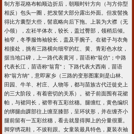
制方形花格布帕顺边折后，朝顺时针方向（与方你型
相反）包头一圈，把发髻大部分露出外面。但发髻挽
得比方囊型大些，髻底略向后下拖。上装为大襟（无
小领），左衽半体衣，较长，盖过臀部，领稍后倾。
袖窄，冬季服饰袖较长，盖及手腕子。在裙子与衣角
相接处，挑有三路横向细窄的红、黄、青彩色水纹，
据当地口碑，上一路代表黄河，苗语称“翁仿”；中路
代表长江，苗语称“翁育”； 下路代表大西南，苗语
称“翁方纳”，意即家乡（三路的变形图案则是山林、
田园、牛羊、村庄、人物等，都与苗族古代迁徙史上
的三大阶段，有着密切的关系）。裙子前面围有花裙
帕，与裙同长，裙带有五彩丝穗。腿缠红，黄色编织
的绑腿由踝部往上缠至膝部，呈环状形，并在缠齐小
腿前留有一五彩丝穗，看去就显得脚上的分量很重。
脚穿绣花鞋，不拔鞋跟。女童装最具特色，夏装衣袖