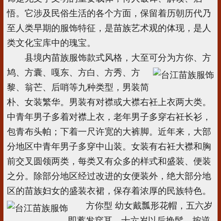
悟。它涉及民俗生活的各个方面，保留着历朝历代乃
至人类早期的服饰特征，是苗族艺术观的体现，是人
类文化宝库中的瑰宝。
县境内苗族服饰款式风格，大至可分为方你、方
鸠、方囊、嘎东、方白、方
秀、方
黎、翁芒、后哨等九种类型，男装简
朴、女装繁华。男装有对襟或大襟右衽上衣两大类。
中青年男子多着对襟上衣，老年男子多穿右衽长衫，
包青布头帕；下着一尺许宽的大裤脚。近年来，大部
分地区中青年男子多穿中山装。女装有右衽大襟和胸
前交叉圆领两类，每类又有众多的样式和盛装、便装
之分。除部分地区经过改进的女便装外，绝大部分地
区的苗族妇女的盛装衣裙，保存着浓厚的民族特色。
方你型 幼女戴瓢形花帽，五六岁
即蓄发穿耳，十六岁以后挽髻，按逆