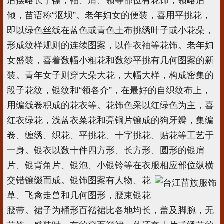
后摆略长于襟，袖、肩、领等部位有花饰，领略后
倾，苗语称“沤坝”。老年妇女的便装，喜用平挑花，
即以绿色丝线在蓝色或青色土布挑绣叶子或小花朵，
形成纹样规则的连续图案，以作衣袖等花饰。老年妇
女盛装，喜着数幅小粗花和数纱平挑有几何图案的新
装。青年女子则穿大朵大花，大幅大样，构成密集的
段子花纹，银纹和“领各介”，在最好的自织纹布上，
用编线卷积成的花衣等。花饰色采以红绿色为主，喜
红衣绿花，浅蓝衣菜花和亮铜片镶成的狗牙瓣，集编
卷、缠绣、织花、平挑花、十字挑花、贴花等工艺于
一身。银衣以数十件四方形、长方形、圆形的银肩
片、银背角片、银泡、小银铃等在衣服相应部位纵横
交错镶缀而成。银饰图案有人物、花
草、飞禽走兽和几何图形，腰束银花
腰带。裙子为桶形百褶裙比各地均长，盖及脚腕，无