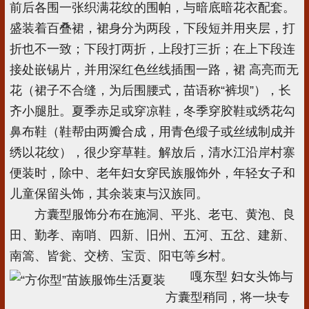
前后各围一张织满花纹的围帕，与暗底暗花衣配套。
盛装着百叠裙，裙身分为两段，下段短并用夹层，打
折也不一致；下段打两折，上段打三折；在上下段连
接处嵌锡片，并用深红色丝线插围一路，裙 高亮而无
花（裙子不合缝，为后围腰式，苗语称“裤坝”），长
齐小腿肚。夏季赤足或穿凉鞋，冬季穿胶鞋或绣花勾
鼻布鞋（鞋帮由两瓣合成，用青色缎子或丝绒制成并
绣以花纹），很少穿草鞋。解放后，清水江沿岸村寨
便装时，除中、老年妇女穿民族服饰外，年轻女子和
儿童保留头饰，其余装束与汉族同。
方囊型服饰分布在施洞、平兆、老屯、黄泡、良
田、勤孝、南哨、四新、旧州、五河、五岔、建新、
南篙、皆瓮、交榜、宝贡、阳屯等乡村。
嘎东型 妇女头饰与
方囊型稍同，将一块专