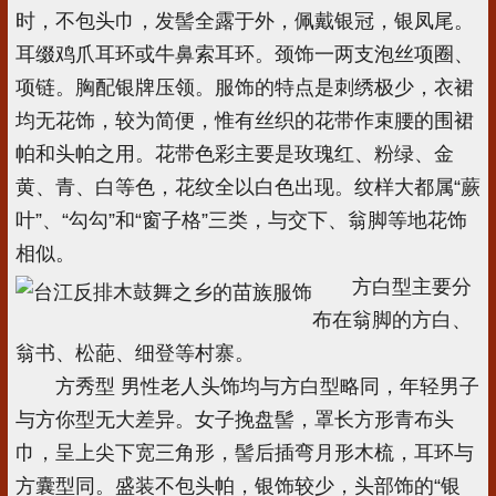
时，不包头巾，发髻全露于外，佩戴银冠，银凤尾。
耳缀鸡爪耳环或牛鼻索耳环。颈饰一两支泡丝项圈、
项链。胸配银牌压领。服饰的特点是刺绣极少，衣裙
均无花饰，较为简便，惟有丝织的花带作束腰的围裙
帕和头帕之用。花带色彩主要是玫瑰红、粉绿、金
黄、青、白等色，花纹全以白色出现。纹样大都属“蕨
叶”、“勾勾”和“窗子格”三类，与交下、翁脚等地花饰
相似。
方白型主要分
布在翁脚的方白、
翁书、松葩、细登等村寨。
方秀型 男性老人头饰均与方白型略同，年轻男子
与方你型无大差异。女子挽盘髻，罩长方形青布头
巾，呈上尖下宽三角形，髻后插弯月形木梳，耳环与
方囊型同。盛装不包头帕，银饰较少，头部饰的“银