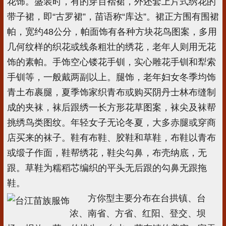
花饰。盛装时，有的穿百褶裙，外还套上片式绣花的
带子裙，即“古罗裙”，苗语称“库达”。裙正方围有围裙
帕，宽约48公分，帕面饰有各种方块花鸟图案，多用
几何纹样的织花或线条粗壮的绣花，老年人则用无花
饰的素帕。手饰空心镂花手钏，实心雕花手钏和犁索
手钏等，一般戴两副以上。腿饰，老年妇女冬季均饰
青土布裹腿，夏季饰家织青布或购买阴丹士林布缝制
成的夹袜，袜后跟绣一长方形花草图案，袜尖及袜帮
挑绣鸟类图纹。年轻女子无论冬夏，大多赤腿或穿商
店买来的袜子。鞋有布鞋、胶鞋和草鞋，布鞋以青布
或缎子作面，鞋帮绣花，鞋尖勾鼻，布壳纳底，无
跟。草鞋为糯稻芯编织的平头无后跟的勾鼻无跟拖
鞋。
方你型主要分布在台拱镇、台
浓、南省、方省、红阳、登交、坝