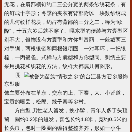
无花，在肩部横钉约二三公分宽的两条纱绣花条，有
的钉成十字形；冬季的夹衣有背部附以一块数纱绣成
的几何纹样花块，约占有背部的三分之二，称为“欧
降”，十五六岁后就不穿了。嘎东型的便装与方囊型区
别不大，银饰没有方囊型和方你型富丽，一般戴两三
对手钏，两根银链和两根银项圈，一对耳环，一把银
梳，一丙银雀。式样与方囊型和方你型同。刺绣主要
采用挑花和织花的方法，纹样大都属几何图形。
嘎
东型服
饰主要分布在革东，交东的上、下寨，大、小皆道，
宝贡的嘎丢，松郎、辣子寨等乡村。
方白型 男性老人留发，挽小髻，青年人多于头顶
留一圈约0.2米的短发，喜包长约4.8米，宽约0.5米的
长头巾，包时一圈圈的缠得整整齐齐，形如一小斗