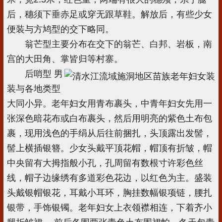
后，穗须下垂赤足或穿无跟草鞋。解放后，有些少女
便装与方鸠型的交下略同。
翁芒型主要分布在交下的翁芒、白邦、岩板，南
宫的大田角、掌皆归等村寨。
后哨型 男
装与各地类型
大同小异。老年妇女用青布裹头，中青年妇女先用一
张深色暗花布或白布裹头，然后用明亮的紫色土布包
裹，现用浅色的手绢从后往前捆扎，头顶露出发髻，
髻上横插银簪。少女头戴平顶花帽，帽顶有折皱，帽
中央留有大拇指般小孔，孔周留有数根寸许彩色丝
线，帽子边缘绣有多道彩色花边，以红色为主。盛装
头戴银帽银花，耳戴小耳环，胸挂数幅银项链，腰扎
银带，手饰银镯。老年妇女上衣领襟相连，下着齐小