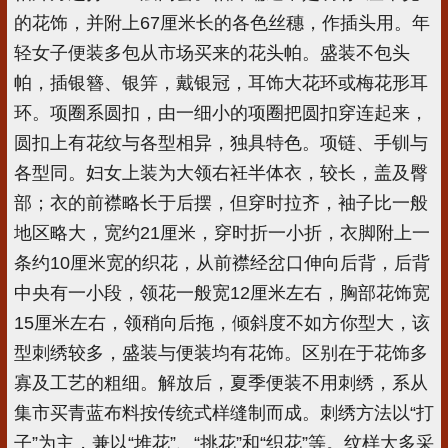
的花饰，并附上67厘米长的各色丝穗，作插头用。年
轻女子便装多包从市场买来的花头帕。盛装不包头
帕，插银簪、银笄，戴银冠，耳饰大花环或梅花形耳
环。项圈系圆扣，由一细小的项圈把圆扣穿连起来，
圆扣上有花纹与各型相异，独具特色。项链、手钏与
各型同。妇女上装为大领右衽半体衣，较长，盖及臀
部；衣的前襟略长于后摆，但穿时拉齐，袖子比一般
地区略大，宽约21厘米，穿时折一小折，衣脚附上一
条约10厘米宽的织花，从前襟经岔口伸向后背，后背
中央有一小段，领花一般宽12厘米左右，胸部花饰宽
15厘米左右，领稍向后拖，倾斜度不如方你型大，该
型刺绣较多，盛装与便装均有花饰。区别在于花饰多
寡及工艺的粗细。解放后，夏季便装不用刺绣，系从
集市买青蓝布料按传统式样缝制而成。刺绣方法以“打
子”为主，兼以“堆花”、“挑花”和“织花”等。纹样大多采