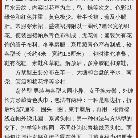
用水云纹，内容以花草为主，鸟、蝶等次之。色彩以
绿色和红色并重，黄色极少。着半长裙，盖及小腿
肚。常服穿素裙，盛装裙脚附以一圈约7厘米宽的织
花。便装围裙帕系青色布制成，无花饰；盛装为有花
饰的缎子布料。冬季裹腿，系用藏青色窄布制成，较
各型长（长约4米，宽约1.5厘米），包时讲究堆叠，
鞋有花鞋、素鞋和草鞋。解放后，多穿胶鞋和凉鞋。
方黎型主要分布在革一、大塘和台盘的平水、南
尧、箕簸和棉花坪等乡村。
翁芒型 男装与各型大同小异。女子挽云髻，外缠
长方形藏青色头巾，包法有两种：一种是顺边折，折
后约宽7厘米，围头一圈，束于脑后，再用一根青棉
线在帕外绕几圈，系紧头帕；另一种包法与方鸠型的
交下、排羊等地相同，不同处为以青棉线系头帕。两
种包法均让发髻和梳子露在外面，耳戴直径为45厘米