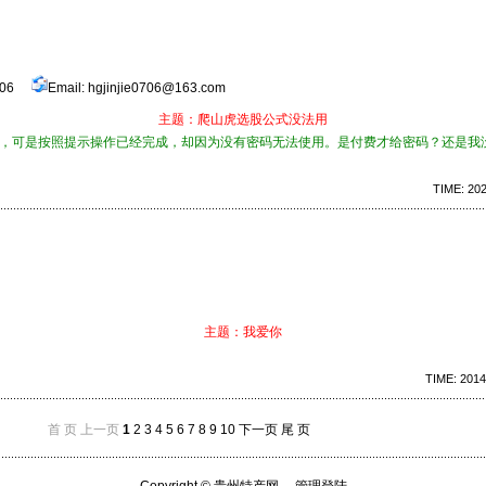
9006
Email: hgjinjie0706@163.com
主题：爬山虎选股公式没法用
，可是按照提示操作已经完成，却因为没有密码无法使用。是付费才给密码？还是我
TIME: 202
主题：我爱你
TIME: 2014
首 页
上一页
1
2
3
4
5
6
7
8
9
10
下一页
尾 页