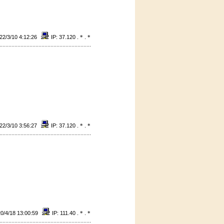
22/3/10 4:12:26
IP: 37.120 .
*
.
*
22/3/10 3:56:27
IP: 37.120 .
*
.
*
0/4/18 13:00:59
IP: 111.40 .
*
.
*