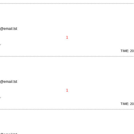
@email.tst
1
…
TIME: 20
@email.tst
1
…
TIME: 20